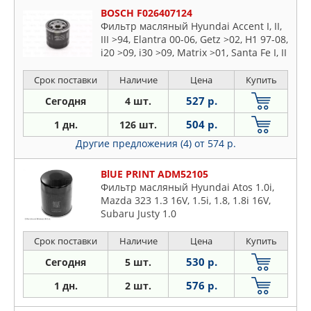
BOSCH F026407124
Фильтр масляный Hyundai Accent I, II,
III >94, Elantra 00-06, Getz >02, H1 97-08,
i20 >09, i30 >09, Matrix >01, Santa Fe I, II
>00, Sonata I-V 88-10, Tuscon >04,
Terracan >01 (P7124)
Срок поставки
Наличие
Цена
Купить
527 р.
Сегодня
4 шт.
504 р.
1 дн.
126 шт.
Другие предложения (4)
от 574 р.
BlUE PRINT ADM52105
Фильтр масляный Hyundai Atos 1.0i,
Mazda 323 1.3 16V, 1.5i, 1.8, 1.8i 16V,
Subaru Justy 1.0
Срок поставки
Наличие
Цена
Купить
530 р.
Сегодня
5 шт.
576 р.
1 дн.
2 шт.