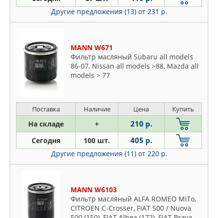
Другие предложения (13)
от 231 р.
MANN W671
Фильтр масляный Subaru all models
86-07, Nissan all models >88, Mazda all
models > 77
Поставка
Наличие
Цена
Купить
210 р.
На складе
+
405 р.
Сегодня
100 шт.
Другие предложения (11)
от 220 р.
MANN W6103
Фильтр масляный ALFA ROMEO MiTo,
CITROEN C-Crosser, FIAT 500 / Nuova
500 (150), FIAT Albea (172), FIAT Brava