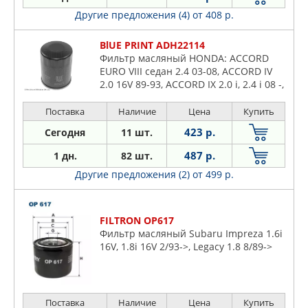
Другие предложения (4)
от 408 р.
BlUE PRINT ADH22114
Фильтр масляный HONDA: ACCORD
EURO VIII седан 2.4 03-08, ACCORD IV
2.0 16V 89-93, ACCORD IX 2.0 i, 2.4 i 08 -,
ACCORD IX универсал 2.0 i, 2.4 i 08 -,
ACCORD VII
Поставка
Наличие
Цена
Купить
423 р.
Сегодня
11 шт.
487 р.
1 дн.
82 шт.
Другие предложения (2)
от 499 р.
FILTRON OP617
Фильтр масляный Subaru Impreza 1.6i
16V, 1.8i 16V 2/93->, Legacy 1.8 8/89->
Поставка
Наличие
Цена
Купить