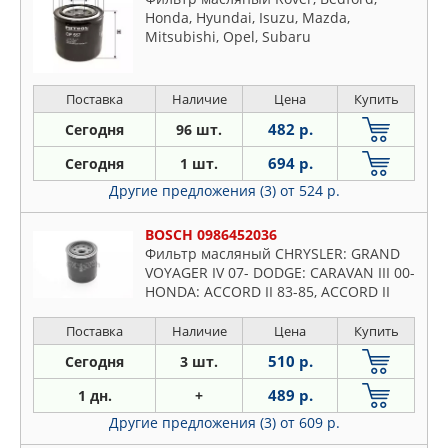
Honda, Hyundai, Isuzu, Mazda,
Mitsubishi, Opel, Subaru
Поставка
Наличие
Цена
Купить
482 р.
Сегодня
96 шт.
694 р.
Сегодня
1 шт.
Другие предложения (3)
от 524 р.
BOSCH 0986452036
Фильтр масляный CHRYSLER: GRAND
VOYAGER IV 07- DODGE: CARAVAN III 00-
HONDA: ACCORD II 83-85, ACCORD II
Hatchback 83-85, ACCORD III 85-89,
ACCORD III Aerodec
Поставка
Наличие
Цена
Купить
510 р.
Сегодня
3 шт.
489 р.
1 дн.
+
Другие предложения (3)
от 609 р.