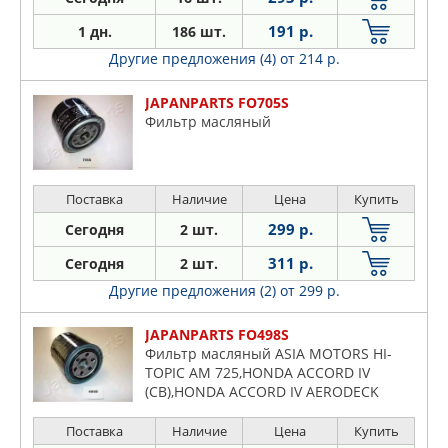
191 р.
1 дн.
186 шт.
Другие предложения (4)
от 214 р.
JAPANPARTS FO705S
Фильтр масляный
Поставка
Наличие
Цена
Купить
299 р.
Сегодня
2 шт.
311 р.
Сегодня
2 шт.
Другие предложения (2)
от 299 р.
JAPANPARTS FO498S
Фильтр масляный ASIA MOTORS HI-
TOPIC AM 725,HONDA ACCORD IV
(CB),HONDA ACCORD IV AERODECK
(CB),HONDA ACCORD IV COUPE (CB,
CC),HONDA ACCORD V (CC, CD),HONDA
Поставка
Наличие
Цена
Купить