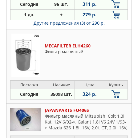
ACCORD V
311 р.
Сегодня
96 шт.
279 р.
1 дн.
+
Другие предложения (3)
от 290 р.
MECAFILTER ELH4260
Фильтр масляный
Поставка
Наличие
Цена
Купить
324 р.
Сегодня
35098 шт.
JAPANPARTS FO406S
Фильтр масляный Mitsubishi Colt 1.3i
Kat. 12V 6/92->, Galant 1.8i V6 24V 1/93-
> Mazda 626 1.8i. 16V, 2.0i. GT, 2.0i. 16V,
929 3.0i. V6