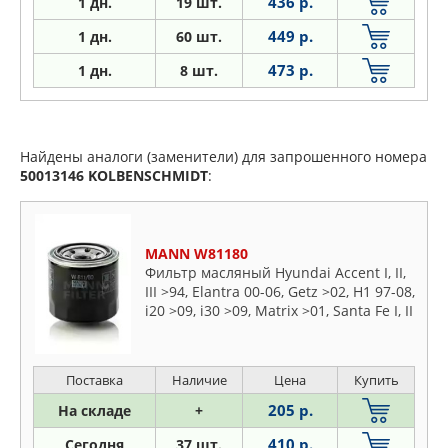
436 р.
1 дн.
19 шт.
449 р.
1
дн.
60 шт.
473 р.
1
дн.
8 шт.
Найдены аналоги (заменители) для запрошенного номера
50013146
KOLBENSCHMIDT
:
MANN W81180
Фильтр масляный Hyundai Accent I, II,
III >94, Elantra 00-06, Getz >02, H1 97-08,
i20 >09, i30 >09, Matrix >01, Santa Fe I, II
>00, Sonata I-V 88-10, Tuscon >04,
Terracan >01
Поставка
Наличие
Цена
Купить
205 р.
На складе
+
410 р.
Сегодня
37 шт.