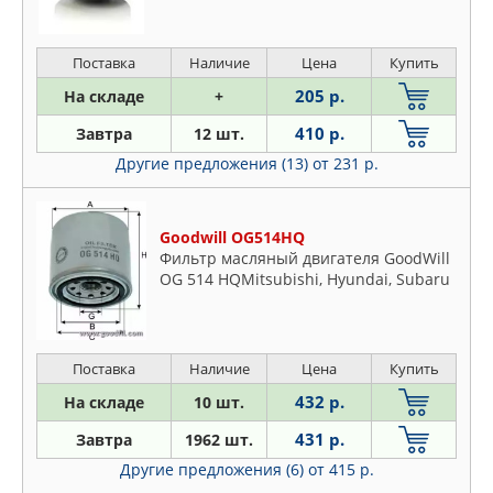
>00, Sonata I-V 88-10, Tuscon >04,
Terracan >01
Поставка
Наличие
Цена
Купить
205 р.
На складе
+
410 р.
Завтра
12 шт.
Другие предложения (13)
от 231 р.
Goodwill OG514HQ
Фильтр масляный двигателя GoodWill
OG 514 HQMitsubishi, Hyundai, Subaru
Поставка
Наличие
Цена
Купить
432 р.
На складе
10 шт.
431 р.
Завтра
1962 шт.
Другие предложения (6)
от 415 р.