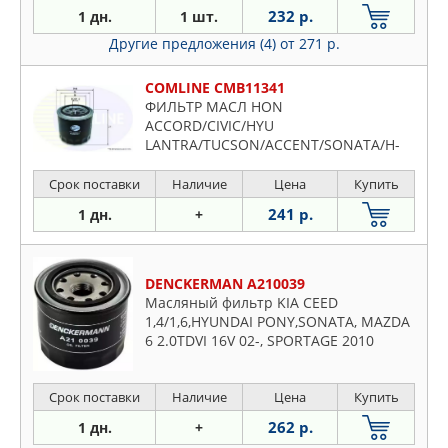
232 р.
1 дн.
1 шт.
Другие предложения (4)
от 271 р.
COMLINE CMB11341
ФИЛЬТР МАСЛ HON
ACCORD/CIVIC/HYU
LANTRA/TUCSON/ACCENT/SONATA/H-
1/STAREX/iLoad 1.3-2.2 16V/3.0 V6 75-
Срок поставки
Наличие
Цена
Купить
241 р.
1 дн.
+
DENCKERMAN A210039
Масляный фильтр KIA CEED
1,4/1,6,HYUNDAI PONY,SONATA, MAZDA
6 2.0TDVI 16V 02-, SPORTAGE 2010
1.6GDI,
Срок поставки
Наличие
Цена
Купить
262 р.
1 дн.
+