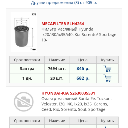
Другие предложения (3)
от 905 р.
MECAFILTER ELH4264
Фильтр масляный Hyundai
ix20/i30/ix35/i40, Kia Sorento/ Sportage
10-
Срок поставки
Наличие
Цена
Купить
845 р.
Завтра
7694 шт.
682 р.
1 дн.
20 шт.
HYUNDAI-KIA S2630035531
Фильтр масляный Santa Fe, Tucson,
Veloster, i30, i40, ix20, ix35, Carens,
Ceed, Rio, Sorento, Soul, Sportage
Срок поставки
Наличие
Цена
Купить