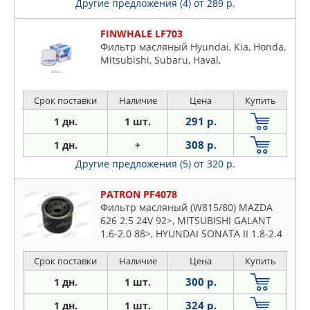
Другие предложения (4)
от 289 р.
FINWHALE LF703
Фильтр масляный Hyundai, Kia, Honda,
Mitsubishi, Subaru, Haval,
Срок поставки
Наличие
Цена
Купить
291 р.
1 дн.
1 шт.
308 р.
1 дн.
+
Другие предложения (5)
от 320 р.
PATRON PF4078
Фильтр масляный (W815/80) MAZDA
626 2.5 24V 92>, MITSUBISHI GALANT
1.6-2.0 88>, HYUNDAI SONATA II 1.8-2.4
88-93, MITSUBISHI LANCER III/IV 1.3i-1.8i
85-94
Срок поставки
Наличие
Цена
Купить
300 р.
1 дн.
1 шт.
324 р.
1 дн.
1 шт.