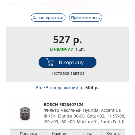
Характеристики
Применимость
527 р.
В наличии
4 шт.
В корзину
Поставка
завтра
504 р.
Еще 5 предложений
от
BOSCH F026407124
Фильтр масляный Hyundai Accent I, II,
III >94, Elantra 00-06, Getz >02, H1 97-08,
i20 >09, i30 >09, Matrix >01, Santa Fe I, II
>00, Sonata I-V 88-10, Tuscon >04,
Terracan >01 (P7124)
Поставка
Наличие
Цена
Купить