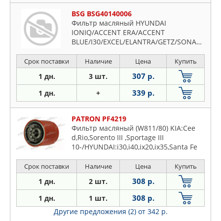
BSG BSG40140006
Фильтр масляный HYUNDAI
IONIQ/ACCENT ERA/ACCENT
BLUE/I30/EXCEL/ELANTRA/GETZ/SONATA/CEED/CERATO/SPORT
Срок поставки
Наличие
Цена
Купить
307 р.
1 дн.
3 шт.
339 р.
1 дн.
+
PATRON PF4219
Фильтр масляный (W811/80) KIA:Cee
d,Rio,Sorento III ,Sportage III
10-/HYUNDAI:i30,i40,ix20,ix35,Santa Fe
III 11-/SUBARU:LEGACY IV,Outback II-
III,Tribeca 3.0-3.6 2003-
Срок поставки
Наличие
Цена
Купить
308 р.
1 дн.
2 шт.
308 р.
1 дн.
1 шт.
Другие предложения (2)
от 342 р.