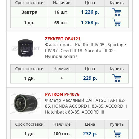
Срок поставки
Наличие
Цена
Купить
1 226 р.
Завтра
16 шт.
1 268 р.
1 дн.
65 шт.
ZEKKERT OF4121
Фильтр масл. Kia Rio II-IV 05- Sportage
I-IV 97- Ceed III 18- Sorento I II 02-
Hyundai Solaris
Срок поставки
Наличие
Цена
Купить
229 р.
1 дн.
+
PATRON PF4076
Фильтр масляный DAIHATSU TAFT 82-
85, HONDA ACCORD II 83-85, ACCORD II
Hatchback 83-85, ACCORD III
Срок поставки
Наличие
Цена
Купить
232 р.
1 дн.
100 шт.