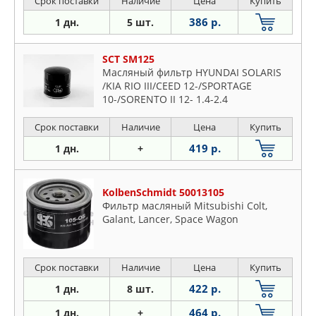
Срок поставки
Наличие
Цена
Купить
386 р.
1 дн.
5 шт.
SCT SM125
Масляный фильтр HYUNDAI SOLARIS
/KIA RIO III/CEED 12-/SPORTAGE
10-/SORENTO II 12- 1.4-2.4
Срок поставки
Наличие
Цена
Купить
419 р.
1 дн.
+
KolbenSchmidt 50013105
Фильтр масляный Mitsubishi Colt,
Galant, Lancer, Space Wagon
Срок поставки
Наличие
Цена
Купить
422 р.
1 дн.
8 шт.
464 р.
1 дн.
+