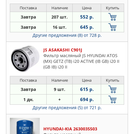
Поставка
Наличие
Цена
Купить
552 р.
Завтра
207 шт.
645 р.
Завтра
16 шт.
Другие предложения (8)
от 728 р.
JS ASAKASHI C901J
Фильтр масляный JS HYUNDAI ATOS
(MX) GETZ (TB) i20 ACTIVE (IB GB) i20 II
(GB IB) i20 II
Поставка
Наличие
Цена
Купить
615 р.
Завтра
9 шт.
694 р.
1 дн.
+
Другие предложения (5)
от 721 р.
HYUNDAI-KIA 2630035503