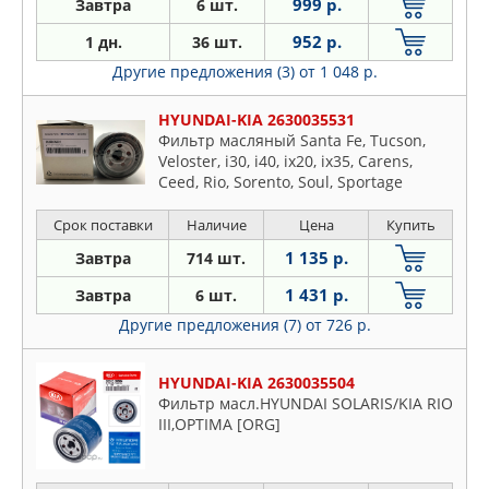
999 р.
Завтра
6 шт.
952 р.
1 дн.
36 шт.
Другие предложения (3)
от 1 048 р.
HYUNDAI-KIA 2630035531
Фильтр масляный Santa Fe, Tucson,
Veloster, i30, i40, ix20, ix35, Carens,
Ceed, Rio, Sorento, Soul, Sportage
Срок поставки
Наличие
Цена
Купить
1 135 р.
Завтра
714 шт.
1 431 р.
Завтра
6 шт.
Другие предложения (7)
от 726 р.
HYUNDAI-KIA 2630035504
Фильтр масл.HYUNDAI SOLARIS/KIA RIO
III,OPTIMA [ORG]