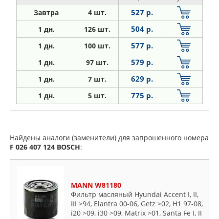
527 р.
Завтра
4 шт.
504 р.
1 дн.
126 шт.
577 р.
1
дн.
100 шт.
579 р.
1
дн.
97 шт.
629 р.
1
дн.
7 шт.
775 р.
1
дн.
5 шт.
Найдены аналоги (заменители) для запрошенного номера
F 026 407 124
BOSCH
:
MANN W81180
Фильтр масляный Hyundai Accent I, II,
III >94, Elantra 00-06, Getz >02, H1 97-08,
i20 >09, i30 >09, Matrix >01, Santa Fe I, II