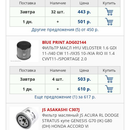
Поставка
Наличие
Цена
Купить
443 р.
Завтра
32 шт.
501 р.
1 дн.
+
Другие предложения (5)
от 450 р.
BlUE PRINT ADG02144
ФИЛЬТР МАСЛ HYU VELOSTER 1.6 GDI
11-/I40 CW 11-/IX35 10-/KIA RIO III 1.4
CVVT11-/SPORTAGE 2.0
Поставка
Наличие
Цена
Купить
503 р.
Завтра
4 шт.
610 р.
1 дн.
+
Еще предложение (1)
за 617 р.
JS ASAKASHI C307J
Фильтр масляный JS ACURA RL DODGE
STRATUS купе GENESIS G70 (IK) G80
(DH) HONDA ACCORD VI