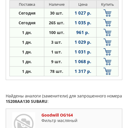
Поставка
Наличие
Цена
Купить
1 027 р.
Сегодня
30 шт.
1 035 р.
Сегодня
265 шт.
961 р.
1
дн.
100 шт.
1 029 р.
1
дн.
3 шт.
1 031 р.
1
дн.
1 шт.
1 068 р.
1
дн.
9 шт.
1 317 р.
1
дн.
78 шт.
Найдены аналоги (заменители) для запрошенного номера
15208AA130
SUBARU
:
Goodwill OG164
Фильтр масляный