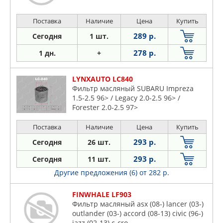
Поставка
Наличие
Цена
Купить
289 р.
Сегодня
1 шт.
278 р.
1 дн.
+
LYNXAUTO LC840
Фильтр масляный SUBARU Impreza
1.5-2.5 96> / Legacy 2.0-2.5 96> /
Forester 2.0-2.5 97>
Поставка
Наличие
Цена
Купить
293 р.
Сегодня
26 шт.
293 р.
Сегодня
11 шт.
Другие предложения (6)
от 282 р.
FINWHALE LF903
Фильтр масляный asx (08-) lancer (03-)
outlander (03-) accord (08-13) civic (96-)
jazz (02-13) c-cro