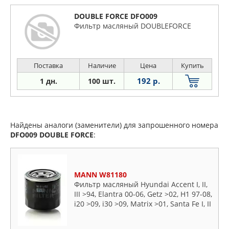
DOUBLE FORCE DFO009
Фильтр масляный DOUBLEFORCE
Поставка
Наличие
Цена
Купить
192 р.
1 дн.
100 шт.
Найдены аналоги (заменители) для запрошенного номера
DFO009
DOUBLE FORCE
:
MANN W81180
Фильтр масляный Hyundai Accent I, II,
III >94, Elantra 00-06, Getz >02, H1 97-08,
i20 >09, i30 >09, Matrix >01, Santa Fe I, II
>00, Sonata I-V 88-10, Tuscon >04,
Terracan >01