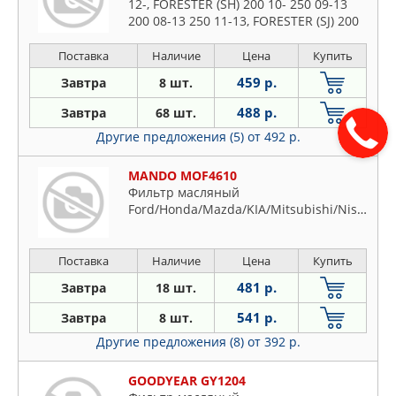
12-, FORESTER (SH) 200 10- 250 09-13
200 08-13 250 11-13, FORESTER (SJ) 200
13- 200 13-, FORESTER (SK) 250 18- 200
18-, IMPREZA седан
Поставка
Наличие
Цена
Купить
459 р.
Завтра
8 шт.
488 р.
Завтра
68 шт.
Другие предложения (5)
от 492 р.
MANDO MOF4610
Фильтр масляный
Ford/Honda/Mazda/KIA/Mitsubishi/Nissan/Opel/Volvo
Поставка
Наличие
Цена
Купить
481 р.
Завтра
18 шт.
541 р.
Завтра
8 шт.
Другие предложения (8)
от 392 р.
GOODYEAR GY1204