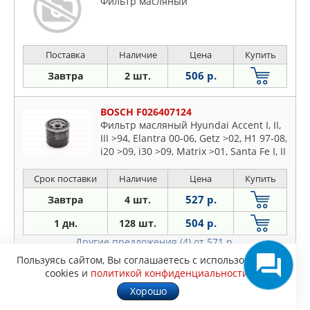
Фильтр масляный
Поставка
Наличие
Цена
Купить
506 р.
Завтра
2 шт.
BOSCH F026407124
Фильтр масляный Hyundai Accent I, II,
III >94, Elantra 00-06, Getz >02, H1 97-08,
i20 >09, i30 >09, Matrix >01, Santa Fe I, II
>00, Sonata I-V 88-10, Tuscon >04,
Terracan >01 (P7124)
Срок поставки
Наличие
Цена
Купить
527 р.
Завтра
4 шт.
504 р.
1 дн.
128 шт.
Другие предложения (4)
от 571 р.
Пользуясь сайтом, Вы соглашаетесь с использованием
BIG FILTER GB1156
cookies и
политикой конфиденциальности
.
Фильтр масляный HYUNDAI Accent,
Хорошо
Elantra, Getz, Santa Fe, Solaris, Sonata,