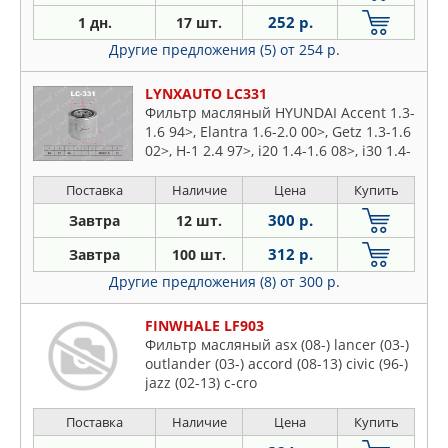
252 р.
1 дн.
17 шт.
Другие предложения (5)
от 254 р.
LYNXAUTO LC331
Фильтр масляный HYUNDAI Accent 1.3-
1.6 94>, Elantra 1.6-2.0 00>, Getz 1.3-1.6
02>, H-1 2.4 97>, i20 1.4-1.6 08>, i30 1.4-
2.0 07>, Santa F 2.0-2.7 01>, Sonata 1.8-
3.0 91>, Tucson 2.0-2.7 04>, ISUZU
Поставка
Наличие
Цена
Купить
Trooper 2.3-3.2 91>, KIA Carens 1.6-2.0
300 р.
Завтра
12 шт.
04>, Ceed 1.4-2
312 р.
Завтра
100 шт.
Другие предложения (8)
от 300 р.
FINWHALE LF903
Фильтр масляный asx (08-) lancer (03-)
outlander (03-) accord (08-13) civic (96-)
jazz (02-13) c-cro
Поставка
Наличие
Цена
Купить