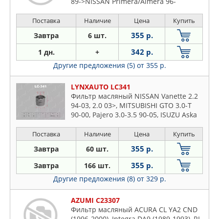
89->NISSAN Primera/Almera 96-
>MITSUBISHI
Carisma/Colt/Galant/Lancer/Space
Поставка
Наличие
Цена
Купить
Runner/Space Wagon 94->
355 р.
Завтра
6 шт.
342 р.
1 дн.
+
Другие предложения (5)
от 355 р.
LYNXAUTO LC341
Фильтр масляный NISSAN Vanette 2.2
94-03, 2.0 03>, MITSUBISHI GTO 3.0-T
90-00, Pajero 3.0-3.5 90-05, ISUZU Aska
1.8-2.0 94-02
Поставка
Наличие
Цена
Купить
355 р.
Завтра
60 шт.
355 р.
Завтра
166 шт.
Другие предложения (8)
от 329 р.
AZUMI C23307
Фильтр масляный ACURA CL YA2 CND
(1996-2000), Integra DA9 (1989-1993), RL