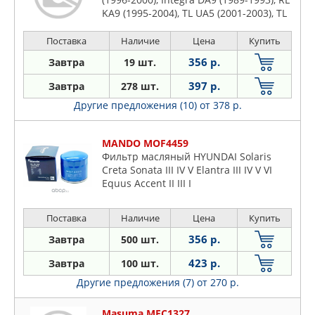
KA9 (1995-2004), TL UA5 (2001-2003), TL
Type-S UA5 (2001-2003), ASIA MOTORS
Rocsta AM102 (1992-1997), CHERY
Поставка
Наличие
Цена
Купить
Amulet A15 (2003-...), Tiggo T11
356 р.
Завтра
19 шт.
(2005-...), Tiggo 4 T19 (2019-...)
397 р.
Завтра
278 шт.
Другие предложения (10)
от 378 р.
MANDO MOF4459
Фильтр масляный HYUNDAI Solaris
Creta Sonata III IV V Elantra III IV V VI
Equus Accent II III I
Поставка
Наличие
Цена
Купить
356 р.
Завтра
500 шт.
423 р.
Завтра
100 шт.
Другие предложения (7)
от 270 р.
Masuma MFC1327