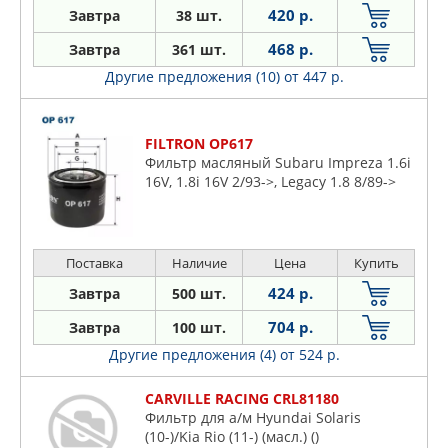
RHD (2011-2014)/ Accent 15 CT41
420 р.
Завтра
38 шт.
RHD/CT51/CU41 SDN RHD/CT41 SDN
LHD (2014-
468 р.
Завтра
361 шт.
Другие предложения (10)
от 447 р.
FILTRON OP617
Фильтр масляный Subaru Impreza 1.6i
16V, 1.8i 16V 2/93->, Legacy 1.8 8/89->
Поставка
Наличие
Цена
Купить
424 р.
Завтра
500 шт.
704 р.
Завтра
100 шт.
Другие предложения (4)
от 524 р.
CARVILLE RACING CRL81180
Фильтр для а/м Hyundai Solaris
(10-)/Kia Rio (11-) (масл.) ()