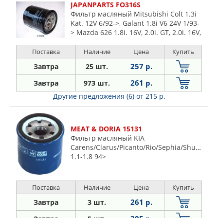
JAPANPARTS FO316S
Фильтр масляный Mitsubishi Colt 1.3i
Kat. 12V 6/92->, Galant 1.8i V6 24V 1/93-
> Mazda 626 1.8i. 16V, 2.0i. GT, 2.0i. 16V,
929 3.0i. V6
Поставка
Наличие
Цена
Купить
257 р.
Завтра
25 шт.
261 р.
Завтра
973 шт.
Другие предложения (6)
от 215 р.
MEAT & DORIA 15131
Фильтр масляный KIA
Carens/Clarus/Picanto/Rio/Sephia/Shuma
1.1-1.8 94>
Поставка
Наличие
Цена
Купить
261 р.
Завтра
3 шт.