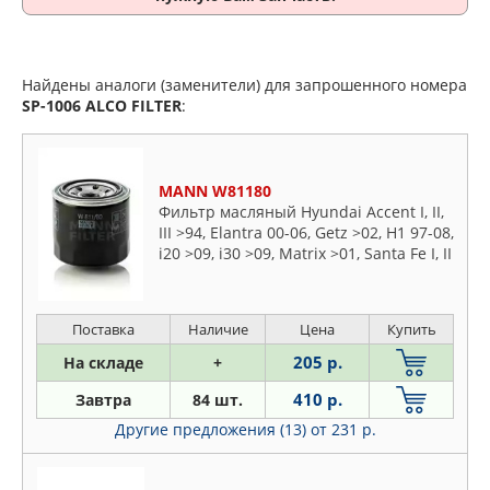
Найдены аналоги (заменители) для запрошенного номера
SP-1006
ALCO FILTER
:
MANN W81180
Фильтр масляный Hyundai Accent I, II,
III >94, Elantra 00-06, Getz >02, H1 97-08,
i20 >09, i30 >09, Matrix >01, Santa Fe I, II
>00, Sonata I-V 88-10, Tuscon >04,
Terracan >01
Поставка
Наличие
Цена
Купить
205 р.
На складе
+
410 р.
Завтра
84 шт.
Другие предложения (13)
от 231 р.