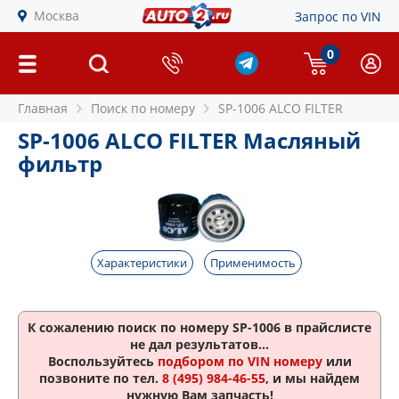
Москва
Запрос по VIN
0
Главная
Поиск по номеру
SP-1006 ALCO FILTER
SP-1006 ALCO FILTER Масляный
фильтр
Характеристики
Применимость
К сожалению поиск по номеру
SP-1006
в прайслисте
не дал результатов...
Воспользуйтесь
подбором по VIN номеру
или
позвоните по тел.
8 (495) 984-46-55
, и мы найдем
нужную Вам запчасть!