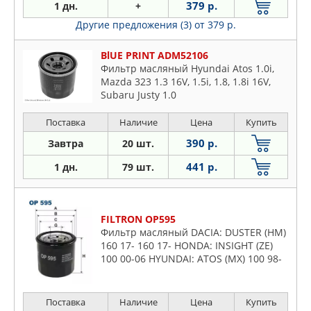
379 р.
1 дн.
+
Другие предложения (3)
от 379 р.
BlUE PRINT ADM52106
Фильтр масляный Hyundai Atos 1.0i,
Mazda 323 1.3 16V, 1.5i, 1.8, 1.8i 16V,
Subaru Justy 1.0
Поставка
Наличие
Цена
Купить
390 р.
Завтра
20 шт.
441 р.
1 дн.
79 шт.
FILTRON OP595
Фильтр масляный DACIA: DUSTER (HM)
160 17- 160 17- HONDA: INSIGHT (ZE)
100 00-06 HYUNDAI: ATOS (MX) 100 98-
00 100 01-03 100 98-02, GETZ (TB) 110
02-05 110 05-09
Поставка
Наличие
Цена
Купить