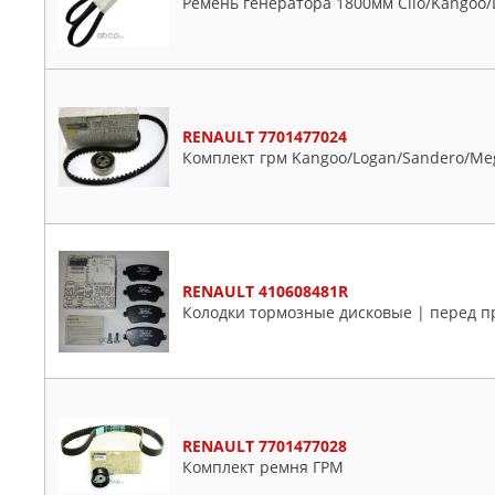
Ремень генератора 1800мм Clio/Kangoo/
RENAULT 7701477024
Комплект грм Kangoo/Logan/Sandero/Meg
RENAULT 410608481R
Колодки тормозные дисковые | перед п
RENAULT 7701477028
Комплект ремня ГРМ