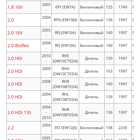
2005
1.8 16V
6FY (EW7A)
Бензиновый
125
1749
Пер
-
2004
2.0
RFN (EW10J4)
Бензиновый
136
1997
Пер
-
2005
2.0 16V
RFJ (EW10A)
Бензиновый
140
1997
Пер
-
2008
2.0 Bioflex
RFJ (EW10A)
Бензиновый
140
1997
Пер
-
2010
RHE
2.0 HDi
Дизель
150
1997
Пер
-
(DW10CTED4)
2009
RHH
2.0 HDi
Дизель
163
1997
Пер
-
(DW10CTED4)
2008
RHR
2.0 HDi
Дизель
140
1997
Пер
-
(DW10BTED4)
2004
RHL
2.0 HDi
Дизель
126
1997
Пер
-
(DW10BTED4)
2004
RHR
2.0 HDi 135
-
Дизель
136
1997
Пер
(DW10BTED4)
2010
2004
2.2
3FZ (EW12J4)
Бензиновый
158
2230
Пер
-
2005