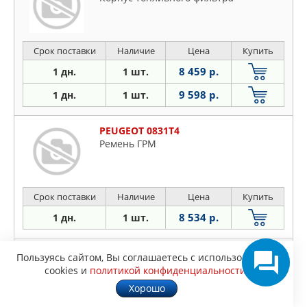
Срок поставки
Наличие
Цена
Купить
8 459 р.
1 дн.
1 шт.
9 598 р.
1 дн.
1 шт.
PEUGEOT 0831T4
Ремень ГРМ
Срок поставки
Наличие
Цена
Купить
8 534 р.
1 дн.
1 шт.
PEUGEOT 0831V6
Пользуясь сайтом, Вы соглашаетесь с использованием
Ремень ГРМ с роликами
cookies и
политикой конфиденциальности
.
Хорошо