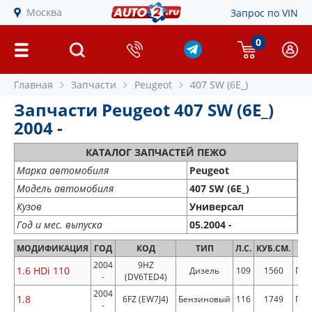
Москва
Запрос по VIN
0
Главная
Запчасти
Peugeot
407 SW (6E_)
Запчасти Peugeot 407 SW (6E_)
2004 -
КАТАЛОГ ЗАПЧАСТЕЙ ПЕЖО
Марка автомобиля
Peugeot
Модель автомобиля
407 SW (6E_)
Кузов
Универсал
Год и мес. выпуска
05.2004 -
МОДИФИКАЦИЯ
ГОД
КОД
ТИП
Л.С.
КУБ.СМ.
ПР
2004
9HZ
1.6 HDi 110
Дизель
109
1560
Пер
-
(DV6TED4)
2004
1.8
6FZ (EW7J4)
Бензиновый
116
1749
Пер
-