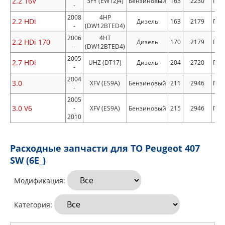
2.2 16V
3FY (EW12J4)
Бензиновый
163
2230
Пер
-
2008
4HP
2.2 HDi
Дизель
163
2179
Пер
-
(DW12BTED4)
2006
4HT
2.2 HDi 170
Дизель
170
2179
Пер
-
(DW12BTED4)
2005
2.7 HDi
UHZ (DT17)
Дизель
204
2720
Пер
-
2004
3.0
XFV (ES9A)
Бензиновый
211
2946
Пер
-
2005
3.0 V6
-
XFV (ES9A)
Бензиновый
215
2946
Пер
2010
Расходные запчасти для ТО Peugeot 407
SW (6E_)
Модификация:
Категория: