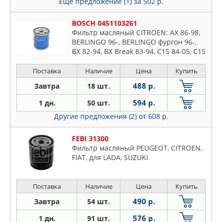
Еще предложение (1)
за 502 р.
BOSCH 0451103261
Фильтр масляный CITROEN: AX 86-98,
BERLINGO 96-, BERLINGO фургон 96-,
BX 82-94, BX Break 83-94, C15 84-05, C15
универсал 87-00, C25 81-94, C25
автобус 81-94, C25
Поставка
Наличие
Цена
Купить
488 р.
Завтра
18 шт.
594 р.
1 дн.
50 шт.
Другие предложения (2)
от 608 р.
FEBI 31300
Фильтр масляный PEUGEOT, CITROEN,
FIAT, для LADA, SUZUKI
Поставка
Наличие
Цена
Купить
490 р.
Завтра
54 шт.
576 р.
1 дн.
91 шт.