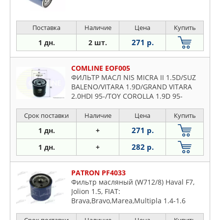
Поставка
Наличие
Цена
Купить
271 р.
1 дн.
2 шт.
COMLINE EOF005
ФИЛЬТР МАСЛ NIS MICRA II 1.5D/SUZ
BALENO/VITARA 1.9D/GRAND VITARA
2.0HDI 95-/TOY COROLLA 1.9D 95-
Срок поставки
Наличие
Цена
Купить
271 р.
1 дн.
+
282 р.
1 дн.
+
PATRON PF4033
Фильтр масляный (W712/8) Haval F7,
Jolion 1.5, FIAT:
Brava,Bravo,Marea,Multipla 1.4-1.6
1996-,Tempra,Tipo,Uno -96 /CITROEN:
Jumper 96-00, PEUGEOT:Boxer 94-02
Срок поставки
Наличие
Цена
Купить