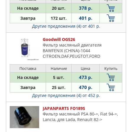
378 р.
На складе
20 шт.
401 р.
Завтра
172 шт.
Другие предложения (4)
от 401 р.
Goodwill OG526
Фильтр масляный двигателя
BAWFENIX (СHINA)-1044
CITROEN,DAF,PEUGTOT,FORD
Поставка
Наличие
Цена
Купить
473 р.
На складе
5 шт.
470 р.
Завтра
25 шт.
Другие предложения (4)
от 452 р.
JAPANPARTS FO189S
Фильтр масляный PSA 80->, Fiat 94->,
Lancia, для Lada, Renault 82->