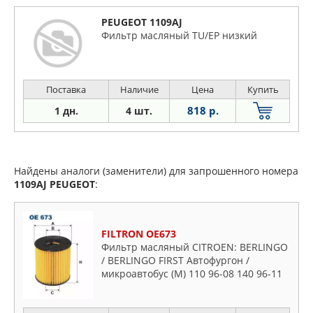
PEUGEOT 1109AJ
Фильтр масляный TU/EP низкий
Поставка
Наличие
Цена
Купить
818 р.
1 дн.
4 шт.
Найдены аналоги (заменители) для запрошенного номера
1109AJ
PEUGEOT
:
FILTRON OE673
Фильтр масляный CITROEN: BERLINGO
/ BERLINGO FIRST Автофургон /
микроавтобус (M) 110 96-08 140 96-11
140 03-05 140 02-11 160 00-08,
BERLINGO / BERLINGO FIRST вэн (MF