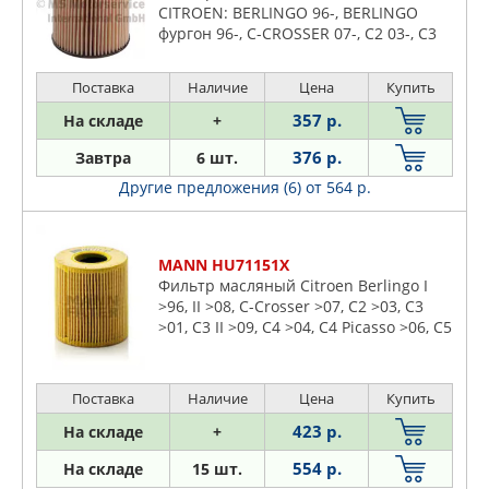
CITROEN: BERLINGO 96-, BERLINGO
фургон 96-, C-CROSSER 07-, C2 03-, C3
02-, C3 Pluriel 03-, C4 04-, C4 Grand
Picasso 06-, C4 Picasso
Поставка
Наличие
Цена
Купить
357 р.
На складе
+
376 р.
Завтра
6 шт.
Другие предложения (6)
от 564 р.
MANN HU71151X
Фильтр масляный Citroen Berlingo I
>96, II >08, C-Crosser >07, C2 >03, C3
>01, C3 II >09, C4 >04, C4 Picasso >06, C5
I, II > 05, C6 >06, Jumper >06, Xsara 97-
05, Fiat Ducato >06, Scudo >07, Ford C-
Max >07, Focus II >04, Galaxy II >06,
Поставка
Наличие
Цена
Купить
Kuga >08, Mondeo
423 р.
На складе
+
554 р.
На складе
15 шт.