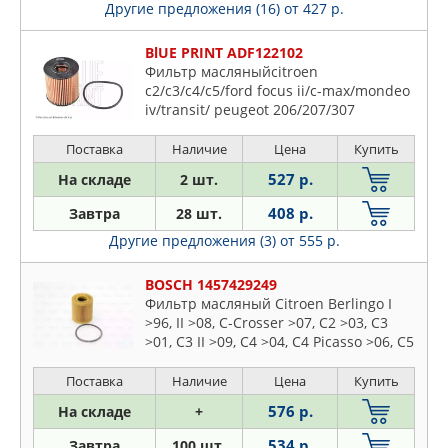
Другие предложения (16)
от 427 р.
BlUE PRINT ADF122102
Фильтр масляныйcitroen
c2/c3/c4/c5/ford focus ii/c-max/mondeo
iv/transit/ peugeot 206/207/307
Поставка
Наличие
Цена
Купить
527 р.
На складе
2 шт.
408 р.
Завтра
28 шт.
Другие предложения (3)
от 555 р.
BOSCH 1457429249
Фильтр масляный Citroen Berlingo I
>96, II >08, C-Crosser >07, C2 >03, C3
>01, C3 II >09, C4 >04, C4 Picasso >06, C5
I, II > 05, C6 >06, Jumper >06, Xsara 97-
05, Fiat Ducato >06, Scudo >07, Ford C-
Поставка
Наличие
Цена
Купить
Max >07, Focus II >04, Galaxy II >06,
576 р.
На складе
+
Kuga >08, Mondeo
534 р.
Завтра
100 шт.