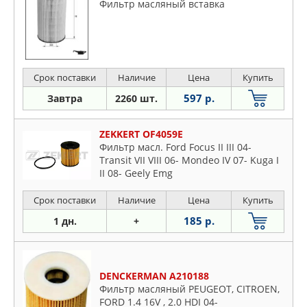
Фильтр масляный вставка
Срок поставки
Наличие
Цена
Купить
597 р.
Завтра
2260 шт.
ZEKKERT OF4059E
Фильтр масл. Ford Focus II III 04-
Transit VII VIII 06- Mondeo IV 07- Kuga I
II 08- Geely Emg
Срок поставки
Наличие
Цена
Купить
185 р.
1 дн.
+
DENCKERMAN A210188
Фильтр масляный PEUGEOT, CITROEN,
FORD 1.4 16V , 2.0 HDI 04-