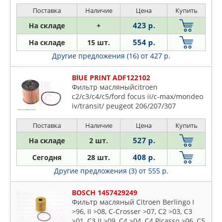
Max >07, Focus II >04, Galaxy II >06,
Поставка
Наличие
Цена
Купить
Kuga >08, Mondeo
423 р.
На складе
+
554 р.
На складе
15 шт.
Другие предложения (16)
от 427 р.
BlUE PRINT ADF122102
Фильтр масляныйcitroen
c2/c3/c4/c5/ford focus ii/c-max/mondeo
iv/transit/ peugeot 206/207/307
Поставка
Наличие
Цена
Купить
527 р.
На складе
2 шт.
408 р.
Сегодня
28 шт.
Другие предложения (3)
от 555 р.
BOSCH 1457429249
Фильтр масляный Citroen Berlingo I
>96, II >08, C-Crosser >07, C2 >03, C3
>01, C3 II >09, C4 >04, C4 Picasso >06, C5