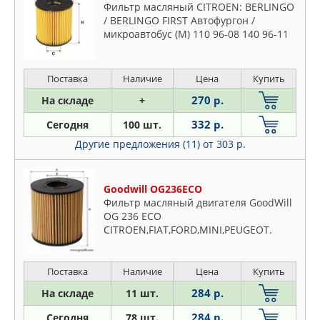
Фильтр масляный CITROEN: BERLINGO
/ BERLINGO FIRST Автофургон /
микроавтобус (M) 110 96-08 140 96-11
140 03-05 140 02-11 160 00-08,
BERLINGO / BERLINGO FIRST вэн (MF
Поставка
Наличие
Цена
Купить
270 р.
На складе
+
332 р.
Сегодня
100 шт.
Другие предложения (11)
от 303 р.
Goodwill OG236ECO
Фильтр масляный двигателя GoodWill
OG 236 ECO
CITROEN,FIAT,FORD,MINI,PEUGEOT.
Поставка
Наличие
Цена
Купить
284 р.
На складе
11 шт.
284 р.
Сегодня
78 шт.