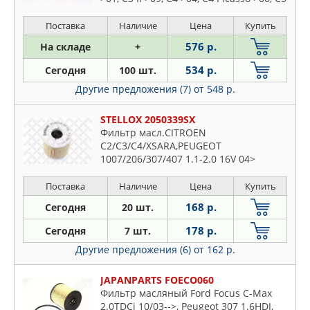
I, II > 05, C6 >06, Jumper >06, Xsara 97-
05, Fiat Ducato >06, Scudo >07, Ford C-
Поставка
Наличие
Цена
Купить
Max >07, Focus II >04, Galaxy II >06,
576 р.
На складе
+
Kuga >08, Mondeo
534 р.
Сегодня
100 шт.
Другие предложения (7)
от 548 р.
STELLOX 2050339SX
Фильтр масл.CITROEN
C2/C3/C4/XSARA,PEUGEOT
1007/206/307/407 1.1-2.0 16V 04>
Поставка
Наличие
Цена
Купить
168 р.
Сегодня
20 шт.
178 р.
Сегодня
7 шт.
Другие предложения (6)
от 162 р.
JAPANPARTS FOECO060
Фильтр масляный Ford Focus C-Max
2.0TDCi 10/03-->, Peugeot 307 1.6HDI,