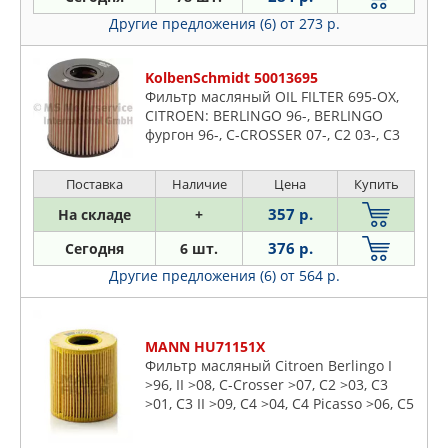
Другие предложения (6)
от 273 р.
KolbenSchmidt 50013695
Фильтр масляный OIL FILTER 695-OX,
CITROEN: BERLINGO 96-, BERLINGO
фургон 96-, C-CROSSER 07-, C2 03-, C3
02-, C3 Pluriel 03-, C4 04-, C4 Grand
Picasso 06-, C4 Picasso
Поставка
Наличие
Цена
Купить
357 р.
На складе
+
376 р.
Сегодня
6 шт.
Другие предложения (6)
от 564 р.
MANN HU71151X
Фильтр масляный Citroen Berlingo I
>96, II >08, C-Crosser >07, C2 >03, C3
>01, C3 II >09, C4 >04, C4 Picasso >06, C5
I, II > 05, C6 >06, Jumper >06, Xsara 97-
05, Fiat Ducato >06, Scudo >07, Ford C-