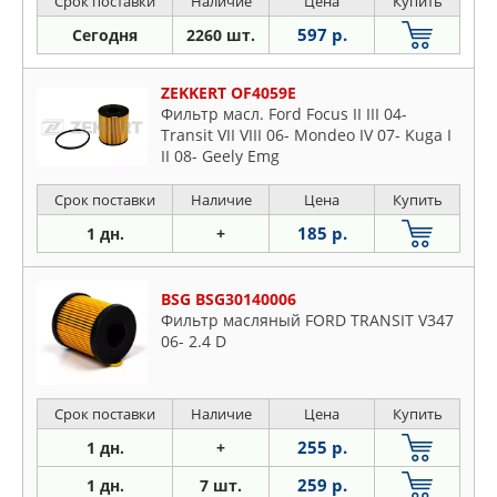
Срок поставки
Наличие
Цена
Купить
597 р.
Сегодня
2260 шт.
ZEKKERT OF4059E
Фильтр масл. Ford Focus II III 04-
Transit VII VIII 06- Mondeo IV 07- Kuga I
II 08- Geely Emg
Срок поставки
Наличие
Цена
Купить
185 р.
1 дн.
+
BSG BSG30140006
Фильтр масляный FORD TRANSIT V347
06- 2.4 D
Срок поставки
Наличие
Цена
Купить
255 р.
1 дн.
+
259 р.
1 дн.
7 шт.