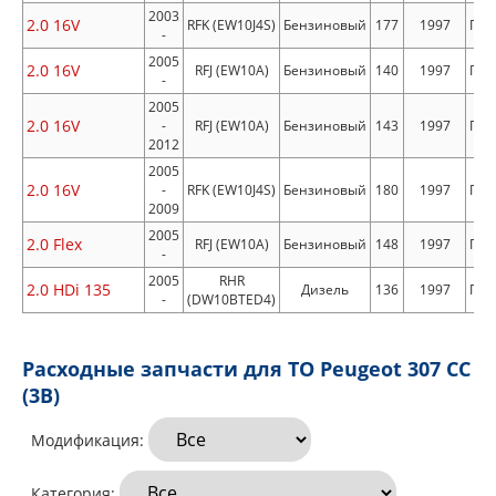
2003
2.0 16V
RFK (EW10J4S)
Бензиновый
177
1997
Пер
-
2005
2.0 16V
RFJ (EW10A)
Бензиновый
140
1997
Пер
-
2005
2.0 16V
-
RFJ (EW10A)
Бензиновый
143
1997
Пер
2012
2005
2.0 16V
-
RFK (EW10J4S)
Бензиновый
180
1997
Пер
2009
2005
2.0 Flex
RFJ (EW10A)
Бензиновый
148
1997
Пер
-
2005
RHR
2.0 HDi 135
Дизель
136
1997
Пер
-
(DW10BTED4)
Расходные запчасти для ТО Peugeot 307 CC
(3B)
Модификация:
Категория: