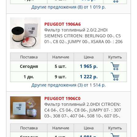
Другие предложения (8)
от 1 019 р.
PEUGEOT 1906A6
Фильтр топливный 2.0/2.2HDI
SIEMENS CITROEN: BERLINGO 00-, C5
01-, C8 02-, JUMPY 00-, XSARA 00- : 206
00-, 307 00-, 406 98-, 607 00-, 807 02-,
EXPERT 00-
Поставка
Наличие
Цена
Купить
1 965 р.
Сегодня
5 шт.
1 222 р.
1 дн.
9 шт.
Другие предложения (3)
от 1 514 р.
PEUGEOT 1906C0
Фильтр топливный 2.0HDI CITROEN:
C4 04-, C5 04-, C8 06-, JUMPY 07- : 307
03-, 308 07-, 407 04-, 508 10-, 607 05-,
807 06-, EXPERT 07- FORD: 2.0TDCI
Поставка
Наличие
Цена
Купить