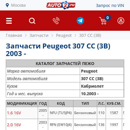
Москва
Запрос по VIN
0
Главная
Запчасти
Peugeot
307 CC (3B)
Запчасти Peugeot 307 CC (3B)
2003 -
КАТАЛОГ ЗАПЧАСТЕЙ ПЕЖО
Марка автомобиля
Peugeot
Модель автомобиля
307 CC (3B)
Кузов
Кабриолет
Год и мес. выпуска
10.2003 -
МОДИФИКАЦИЯ
ГОД
КОД
ТИП
Л.С.
КУБ.СМ.
ПР
2005
1.6 16V
NFU (TU5JP4)
Бензиновый
110
1587
Пер
-
2003
2.0 16V
RFN (EW10J4)
Бензиновый
136
1997
Пер
-