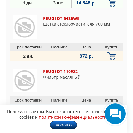
14 848 р.
1 дн.
3 шт.
PEUGEOT 6426WE
Щетка стеклоочистителя 700 мм
Срок поставки
Наличие
Цена
Купить
872 р.
2 дн.
+
PEUGEOT 1109Z2
Фильтp мacляный
Срок поставки
Наличие
Цена
Купить
940 р.
30 дней
19 шт.
Пользуясь сайтом, Вы соглашаетесь с использованием
cookies и
политикой конфиденциальности
.
PEUGEOT 9642458680
Хорошо
РЕМЕНЬ ПОЛИКЛИНОВЫЙ /CITROEN