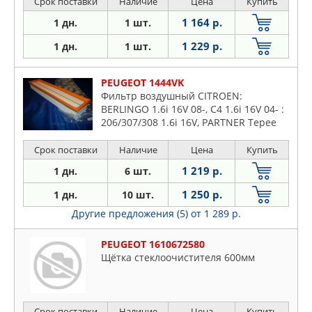
Срок поставки
Наличие
Цена
Купить
1 164 р.
1 дн.
1 шт.
1 229 р.
1 дн.
1 шт.
PEUGEOT 1444VK
Фильтр воздушный CITROEN:
BERLINGO 1.6i 16V 08-, C4 1.6i 16V 04- :
206/307/308 1.6i 16V, PARTNER Tepee
1.6i 16v 08-
Срок поставки
Наличие
Цена
Купить
1 219 р.
1 дн.
6 шт.
1 250 р.
1 дн.
10 шт.
Другие предложения (5)
от 1 289 р.
PEUGEOT 1610672580
Щётка стеклоочистителя 600мм
Срок поставки
Наличие
Цена
Купить