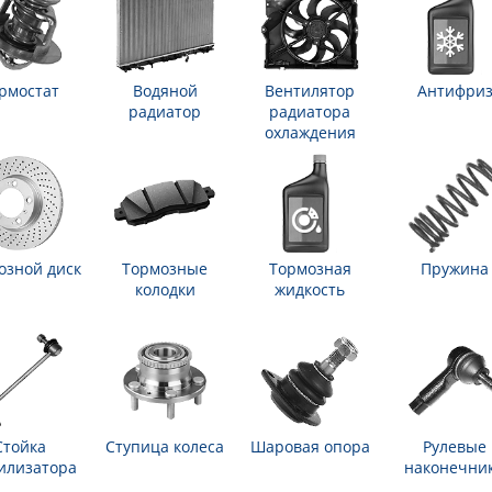
рмостат
Водяной
Вентилятор
Антифри
радиатор
радиатора
охлаждения
озной диск
Тормозные
Тормозная
Пружина
колодки
жидкость
Стойка
Ступица колеса
Шаровая опора
Рулевые
илизатора
наконечни