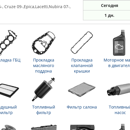
Сегодня
, Cruze 09-,Epica,Lacetti,Nubira 07-,
1 дн.
ладка ГБЦ
Прокладка
Прокладка
Моторное ма
масляного
клапанной
в двигател
поддона
крышки
здушный
Топливный
Фильтр салона
Топливны
фильтр
фильтр
насос