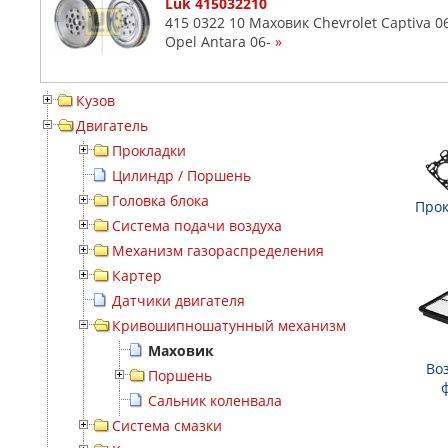
Luk 415032210
415 0322 10 Маховик Chevrolet Captiva 06-
Opel Antara 06-
»
Кузов
Двигатель
Прокладки
Цилиндр / Поршень
Головка блока
Прок
Система подачи воздуха
Механизм газораспределения
Картер
Датчики двигателя
Кривошипношатунный механизм
Маховик
Во
Поршень
Сальник коленвала
Система смазки