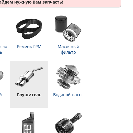
найдем нужную Вам запчасть!
сло
Ремень ГРМ
Масляный
ь
фильтр
й
Глушитель
Водяной насос