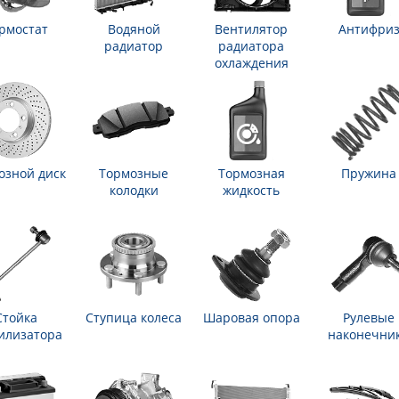
рмостат
Водяной
Вентилятор
Антифри
радиатор
радиатора
охлаждения
озной диск
Тормозные
Тормозная
Пружина
колодки
жидкость
Стойка
Ступица колеса
Шаровая опора
Рулевые
илизатора
наконечни