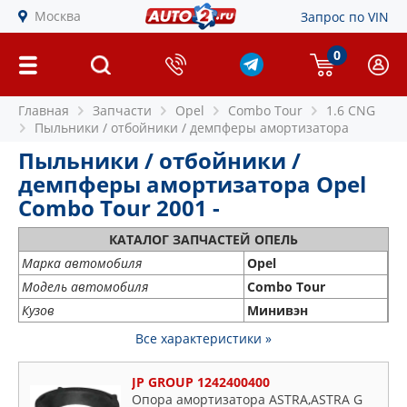
Москва
Запрос по VIN
0
Главная
Запчасти
Opel
Combo Tour
1.6 CNG
Пыльники / отбойники / демпферы амортизатора
Пыльники / отбойники /
демпферы амортизатора Opel
Combo Tour 2001 -
КАТАЛОГ ЗАПЧАСТЕЙ ОПЕЛЬ
Марка автомобиля
Opel
Модель автомобиля
Combo Tour
Кузов
Минивэн
Все характеристики »
JP GROUP 1242400400
Опора амортизатора ASTRA,ASTRA G