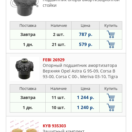
стойки
Поставка
Наличие
Цена
Купить
787 р.
Завтра
2 шт.
579 р.
1 дн.
21 шт.
FEBI 26929
Опорный подшипник амортизатора
Верхняя Opel Astra G 95-09, Corsa B
93-00, Corsa C 00-, Meriva 03-10, Tigra
94-, Vectra B 95-03, Zafira 99-05
Поставка
Наличие
Цена
Купить
1 244 р.
Завтра
11 шт.
1 240 р.
1 дн.
10 шт.
KYB 935303
Защитный комплект