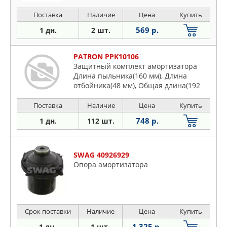
Поставка
Наличие
Цена
Купить
569 р.
1 дн.
2 шт.
PATRON PPK10106
Защитный комплект амортизатора
Длина пыльника(160 мм), Длина
отбойника(48 мм), Общая длина(192
мм), Диаметр отверстия отбойника(18
мм), Диаметр штока амортизатора (20
Поставка
Наличие
Цена
Купить
мм)
748 р.
1 дн.
112 шт.
SWAG 40926929
Опора амортизатора
Срок поставки
Наличие
Цена
Купить
1 325 р.
1 дн.
1 шт.