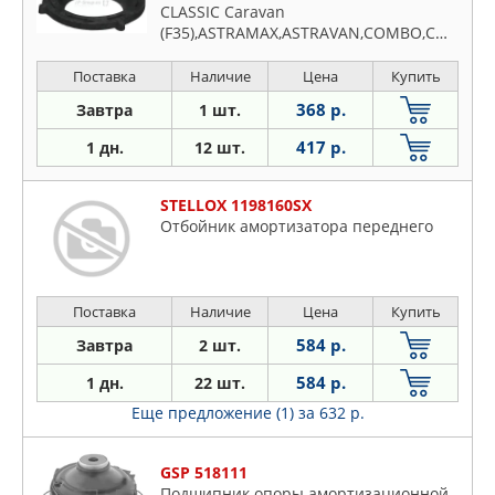
CLASSIC Caravan
(F35),ASTRAMAX,ASTRAVAN,COMBO,CORSA,KADETT,MERIVA,TIGRA,VECTRA,ZAFIRA
Поставка
Наличие
Цена
Купить
368 р.
Завтра
1 шт.
417 р.
1 дн.
12 шт.
STELLOX 1198160SX
Отбойник амортизатора переднего
Поставка
Наличие
Цена
Купить
584 р.
Завтра
2 шт.
584 р.
1 дн.
22 шт.
Еще предложение (1)
за 632 р.
GSP 518111
Подшипник опоры амортизационной