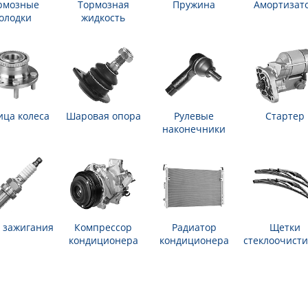
рмозные
Тормозная
Пружина
Амортизат
олодки
жидкость
ица колеса
Шаровая опора
Рулевые
Стартер
наконечники
 зажигания
Компрессор
Радиатор
Щетки
кондиционера
кондиционера
стеклоочисти