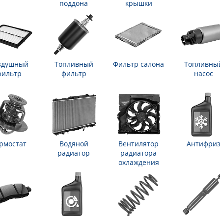
поддона
крышки
здушный
Топливный
Фильтр салона
Топливны
фильтр
фильтр
насос
рмостат
Водяной
Вентилятор
Антифри
радиатор
радиатора
охлаждения