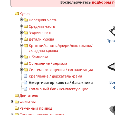
Воспользуйтесь
подбором п
Кузов
Передняя часть
Средняя часть
Задняя часть
Детали кузова
Прок
Крышки/капоты/двери/люк крыши/
складная крыша
Облицовка
Остекление / зеркала
Система освещения / сигнализация
Крепление / держатель /рама
Во
Амортизатор капота / багажника
Топливный бак / комплектующие
Двигатель
Фильтры
Ременный привод
Система подачи топлива