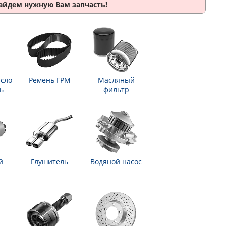
найдем нужную Вам запчасть!
сло
Ремень ГРМ
Масляный
ь
фильтр
й
Глушитель
Водяной насос