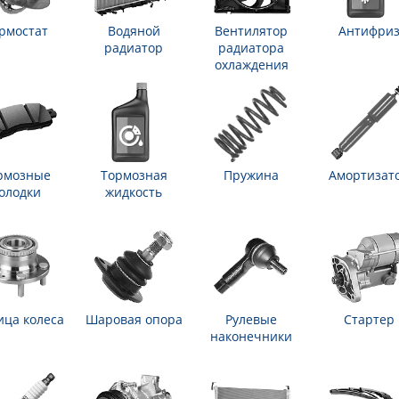
рмостат
Водяной
Вентилятор
Антифри
радиатор
радиатора
охлаждения
рмозные
Тормозная
Пружина
Амортизат
олодки
жидкость
ица колеса
Шаровая опора
Рулевые
Стартер
наконечники