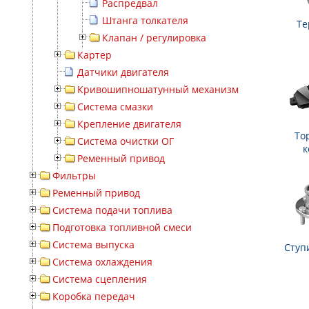
Распредвал
Штанга толкателя
Те
Клапан / регулировка
Картер
Датчики двигателя
Кривошипношатунный механизм
Система смазки
Крепление двигателя
То
Система очистки ОГ
к
Ременный привод
Фильтры
Ременный привод
Система подачи топлива
Подготовка топливной смеси
Система выпуска
Ступ
Система охлаждения
Система сцепления
Коробка передач