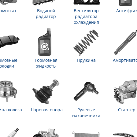
рмостат
Водяной
Вентилятор
Антифри
радиатор
радиатора
охлаждения
рмозные
Тормозная
Пружина
Амортизат
олодки
жидкость
ица колеса
Шаровая опора
Рулевые
Стартер
наконечники