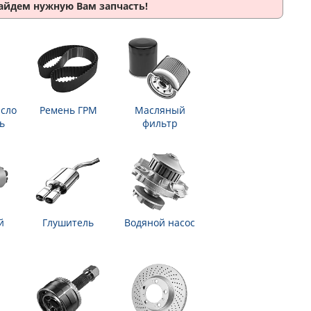
найдем нужную Вам запчасть!
сло
Ремень ГРМ
Масляный
ь
фильтр
й
Глушитель
Водяной насос