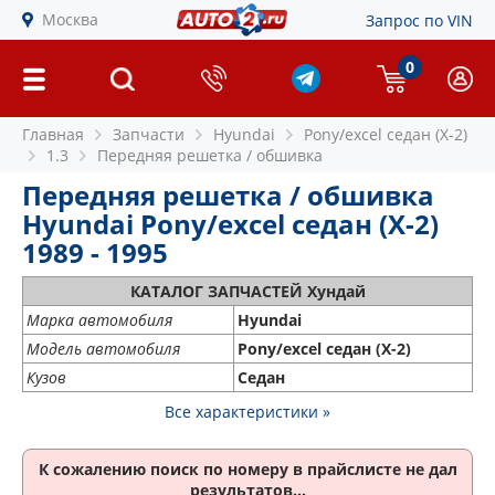
Москва
Запрос по VIN
0
Главная
Запчасти
Hyundai
Pony/excel седан (X-2)
1.3
Передняя решетка / обшивка
Передняя решетка / обшивка
Hyundai Pony/excel седан (X-2)
1989 - 1995
КАТАЛОГ ЗАПЧАСТЕЙ Хундай
Марка автомобиля
Hyundai
Модель автомобиля
Pony/excel седан (X-2)
Кузов
Седан
Все характеристики »
К сожалению поиск по номеру
в прайслисте не дал
результатов...