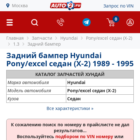
Москва
Запрос по VIN
0
Главная
Запчасти
Hyundai
Pony/excel седан (X-2)
1.3
Задний бампер
Задний бампер Hyundai
Pony/excel седан (X-2) 1989 - 1995
КАТАЛОГ ЗАПЧАСТЕЙ ХУНДАЙ
Марка автомобиля
Hyundai
Модель автомобиля
Pony/excel седан (X-2)
Кузов
Седан
Все характеристики »
К сожалению поиск по номеру
в прайслисте не дал
результатов...
Воспользуйтесь
подбором по VIN номеру
или