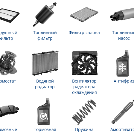
здушный
Топливный
Фильтр салона
Топливны
фильтр
фильтр
насос
рмостат
Водяной
Вентилятор
Антифри
радиатор
радиатора
охлаждения
рмозные
Тормозная
Пружина
Амортизат