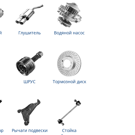
й
Глушитель
Водяной насос
з
ШРУС
Тормозной диск
ор
Рычаги подвески
Стойка