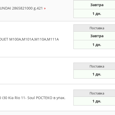
Завтра
YUNDAI 2865821000 g.421
»
1 дн.
Поставка
Завтра
 DUET M100A,M101A,M110A,M111A
1 дн.
Поставка
1 дн.
Поставка
 i30 Kia Rio 11- Soul РОСТЕКО в упак.
1 дн.