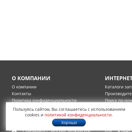
О КОМПАНИИ
ИНТЕРНЕ
О компании
Каталоги за
Контакты
Производите
Политика конфиденциальности
Поиск по но
Гарантия и возврат товара
Оплата
Пользуясь сайтом, Вы соглашаетесь с использованием
Доставка
cookies и
политикой конфиденциальности
.
Хорошо
Самовывоз г.
Москва
,
Можайское
8 (495