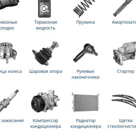
рмозные
Тормозная
Пружина
Амортизат
олодки
жидкость
ица колеса
Шаровая опора
Рулевые
Стартер
наконечники
 зажигания
Компрессор
Радиатор
Щетки
кондиционера
кондиционера
стеклоочисти