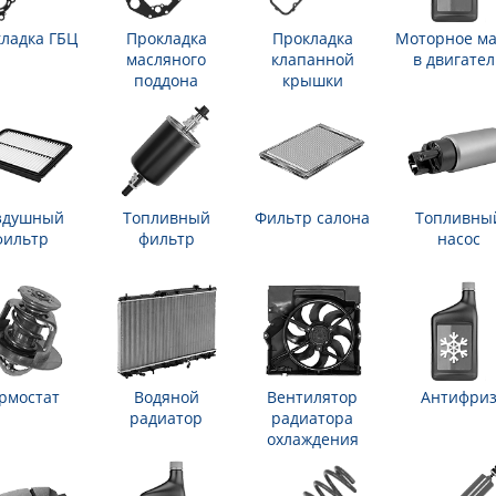
ладка ГБЦ
Прокладка
Прокладка
Моторное ма
масляного
клапанной
в двигател
поддона
крышки
здушный
Топливный
Фильтр салона
Топливны
фильтр
фильтр
насос
рмостат
Водяной
Вентилятор
Антифри
радиатор
радиатора
охлаждения