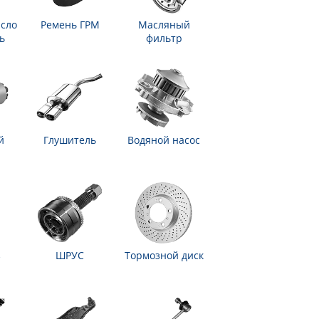
сло
Ремень ГРМ
Масляный
ь
фильтр
й
Глушитель
Водяной насос
з
ШРУС
Тормозной диск