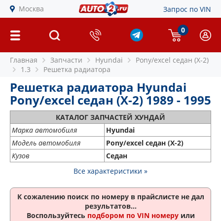
Москва
Запрос по VIN
0
Главная
Запчасти
Hyundai
Pony/excel седан (X-2)
1.3
Решетка радиатора
Решетка радиатора Hyundai
Pony/excel седан (X-2) 1989 - 1995
КАТАЛОГ ЗАПЧАСТЕЙ ХУНДАЙ
Марка автомобиля
Hyundai
Модель автомобиля
Pony/excel седан (X-2)
Кузов
Седан
Все характеристики »
К сожалению поиск по номеру
в прайслисте не дал
результатов...
Воспользуйтесь
подбором по VIN номеру
или