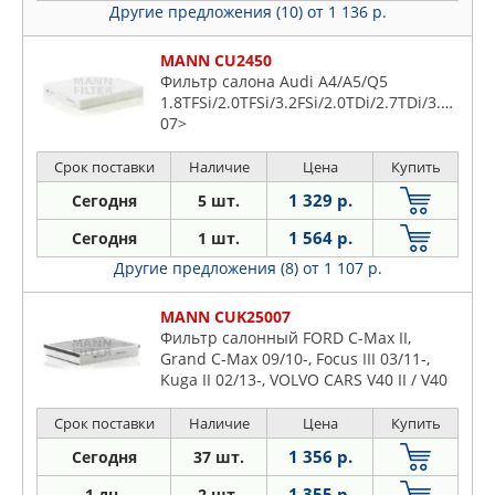
Другие предложения (10)
от 1 136 р.
MANN CU2450
Фильтр салона Audi A4/A5/Q5
1.8TFSi/2.0TFSi/3.2FSi/2.0TDi/2.7TDi/3.0TDi
07>
Срок поставки
Наличие
Цена
Купить
1 329 р.
Сегодня
5 шт.
1 564 р.
Сегодня
1 шт.
Другие предложения (8)
от 1 107 р.
MANN CUK25007
Фильтр салонный FORD C-Max II,
Grand C-Max 09/10-, Focus III 03/11-,
Kuga II 02/13-, VOLVO CARS V40 II / V40
Cross Country 06/12-
Срок поставки
Наличие
Цена
Купить
1 356 р.
Сегодня
37 шт.
1 355 р.
1 дн.
2 шт.