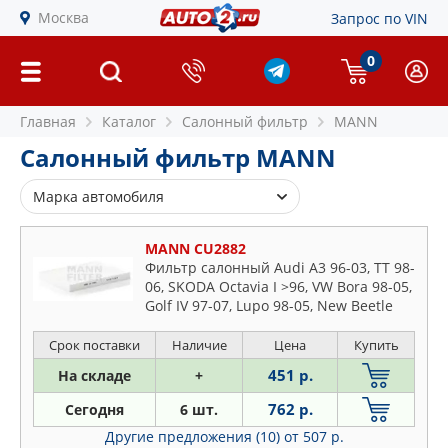
Москва
Запрос по VIN
0
Главная
Каталог
Салонный фильтр
MANN
Салонный фильтр MANN
Марка автомобиля
Alfa Romeo
MANN CU2882
Audi
Фильтр салонный Audi A3 96-03, TT 98-
06, SKODA Octavia I >96, VW Bora 98-05,
BMW
Golf IV 97-07, Lupo 98-05, New Beetle
Cadillac
>98, Polo III 94-01, Polo II 99-01
Chevrolet
Срок поставки
Наличие
Цена
Купить
Chrysler
451 р.
На складе
+
Citroen
762 р.
Сегодня
6 шт.
Daewoo
Другие предложения (10)
от 507 р.