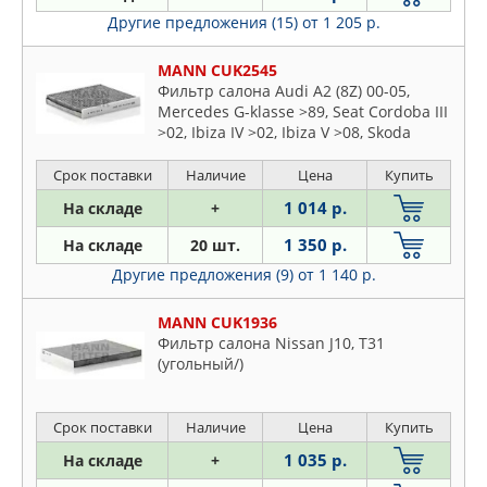
Другие предложения (15)
от 1 205 р.
MANN CUK2545
Фильтр салона Audi A2 (8Z) 00-05,
Mercedes G-klasse >89, Seat Cordoba III
>02, Ibiza IV >02, Ibiza V >08, Skoda
Fabia I >99, Fabia II >07, Praktik >07,
Roomster >06
Срок поставки
Наличие
Цена
Купить
1 014 р.
На складе
+
1 350 р.
На складе
20 шт.
Другие предложения (9)
от 1 140 р.
MANN CUK1936
Фильтр салона Nissan J10, T31
(угольный/)
Срок поставки
Наличие
Цена
Купить
1 035 р.
На складе
+