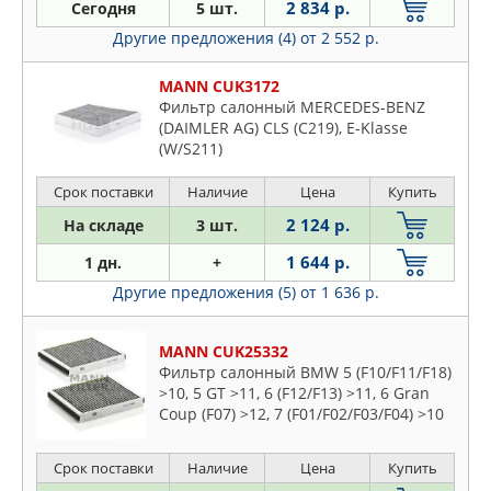
2 834 р.
Сегодня
5 шт.
Другие предложения (4)
от 2 552 р.
MANN CUK3172
Фильтр салонный MERCEDES-BENZ
(DAIMLER AG) CLS (C219), E-Klasse
(W/S211)
Срок поставки
Наличие
Цена
Купить
2 124 р.
На складе
3 шт.
1 644 р.
1 дн.
+
Другие предложения (5)
от 1 636 р.
MANN CUK25332
Фильтр салонный BMW 5 (F10/F11/F18)
>10, 5 GT >11, 6 (F12/F13) >11, 6 Gran
Coup (F07) >12, 7 (F01/F02/F03/F04) >10
Срок поставки
Наличие
Цена
Купить