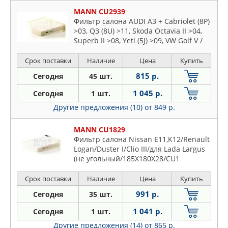
MANN CU2939
Фильтр салона AUDI A3 + Cabriolet (8P)
>03, Q3 (8U) >11, Skoda Octavia II >04,
Superb II >08, Yeti (5J) >09, VW Golf V /
Golf Plus (1K1, 1K5, AJ5, 5M1, 521), Golf V
Срок поставки
Наличие
Цена
Купить
815 р.
Сегодня
45 шт.
1 045 р.
Сегодня
1 шт.
Другие предложения (10)
от 849 р.
MANN CU1829
Фильтр салона Nissan E11,K12/Renault
Logan/Duster I/Clio III/для Lada Largus
(не угольный/185X180X28/CU1
Срок поставки
Наличие
Цена
Купить
991 р.
Сегодня
35 шт.
1 041 р.
Сегодня
1 шт.
Другие предложения (14)
от 865 р.