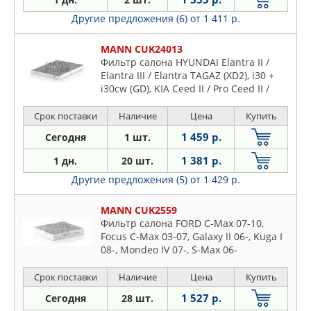
Другие предложения (6)
от 1 411 р.
MANN CUK24013
Фильтр салона HYUNDAI Elantra II /
Elantra III / Elantra TAGAZ (XD2), i30 +
i30cw (GD), KIA Ceed II / Pro Ceed II /
Sporty Wagon II (FD)
Срок поставки
Наличие
Цена
Купить
1 459 р.
Сегодня
1 шт.
1 381 р.
1 дн.
20 шт.
Другие предложения (5)
от 1 429 р.
MANN CUK2559
Фильтр салона FORD C-Max 07-10,
Focus C-Max 03-07, Galaxy II 06-, Kuga I
08-, Mondeo IV 07-, S-Max 06-
Срок поставки
Наличие
Цена
Купить
1 527 р.
Сегодня
28 шт.