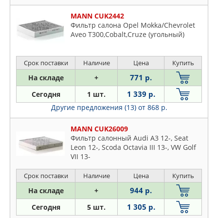
Daihatsu
Dodge
MANN CUK2442
Фильтр салона Opel Mokka/Chevrolet
Fiat
Aveo T300,Cobalt,Cruze (угольный)
Ford
Honda
Срок поставки
Наличие
Цена
Купить
Hyundai
771 р.
На складе
+
Infiniti
Isuzu
1 339 р.
Сегодня
1 шт.
Iveco
Другие предложения (13)
от 868 р.
Jaguar
MANN CUK26009
Jeep
Фильтр салонный Audi A3 12-, Seat
KIA
Leon 12-, Scoda Octavia III 13-, VW Golf
VII 13-
Lancia
Land Rover
Срок поставки
Наличие
Цена
Купить
Lexus
944 р.
На складе
+
Mazda
1 305 р.
Сегодня
5 шт.
Mercedes