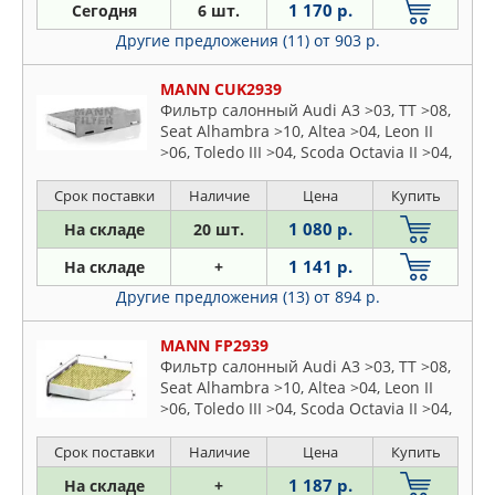
1 170 р.
Сегодня
6 шт.
Другие предложения (11)
от 903 р.
MANN CUK2939
Фильтр салонный Audi A3 >03, TT >08,
Seat Alhambra >10, Altea >04, Leon II
>06, Toledo III >04, Scoda Octavia II >04,
Superb II >08, Yeti >09, VW Caddy III, IV
>04, Golf V, VI >03
Срок поставки
Наличие
Цена
Купить
1 080 р.
На складе
20 шт.
1 141 р.
На складе
+
Другие предложения (13)
от 894 р.
MANN FP2939
Фильтр салонный Audi A3 >03, TT >08,
Seat Alhambra >10, Altea >04, Leon II
>06, Toledo III >04, Scoda Octavia II >04,
Superb II >08, Yeti >09, VW Caddy III, IV
>04, Golf V, VI >03
Срок поставки
Наличие
Цена
Купить
1 187 р.
На складе
+