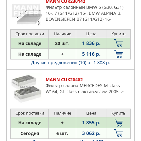
MANN CUK230142
Фильтр салонный BMW 5 (G30, G31)
16-, 7 (G11/G12) 15-, BMW ALPINA B.
BOVENSIEPEN B7 (G11/G12) 16-
Срок поставки
Наличие
Цена
Купить
1 836 р.
На складе
20 шт.
5 116 р.
На складе
+
Другие предложения (10)
от 1 808 р.
MANN CUK26462
Фильтр салона MERCEDES M-class
W164, GL-class с актив.углем 2005=>
Срок поставки
Наличие
Цена
Купить
1 855 р.
На складе
+
3 062 р.
Сегодня
6 шт.