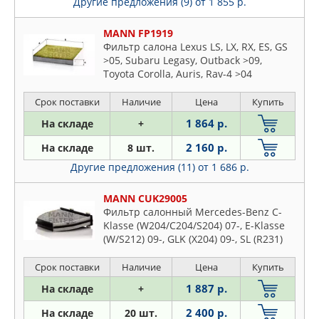
Другие предложения (9)
от 1 855 р.
MANN FP1919
Фильтр салона Lexus LS, LX, RX, ES, GS
>05, Subaru Legasy, Outback >09,
Toyota Corolla, Auris, Rav-4 >04
Срок поставки
Наличие
Цена
Купить
1 864 р.
На складе
+
2 160 р.
На складе
8 шт.
Другие предложения (11)
от 1 686 р.
MANN CUK29005
Фильтр салонный Mercedes-Benz C-
Klasse (W204/C204/S204) 07-, E-Klasse
(W/S212) 09-, GLK (X204) 09-, SL (R231)
12-
Срок поставки
Наличие
Цена
Купить
1 887 р.
На складе
+
2 400 р.
На складе
20 шт.