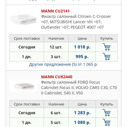
MANN CU2141
Фильтр салонный Citroen C-Crosser
>07, MITSUBISHI Lancer VIII >07,
Outlander >07, PEGEOT 4007 >07
Срок поставки
Наличие
Цена
Купить
1 018 р.
Сегодня
12 шт.
995 р.
1 дн.
3 шт.
Другие предложения (5)
от 1 065 р.
MANN CUK2440
Фильтр салонный FORD Focus
Cabriolet Focus II, VOLVO CARS C30, C70
II Cabriolet, S40 II, V50
Срок поставки
Наличие
Цена
Купить
1 283 р.
Сегодня
6 шт.
1 080 р.
1 дн.
5 шт.