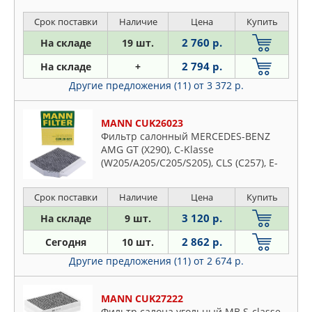
Срок поставки
Наличие
Цена
Купить
2 760 р.
На складе
19 шт.
2 794 р.
На складе
+
Другие предложения (11)
от 3 372 р.
MANN CUK26023
Фильтр салонный MERCEDES-BENZ
AMG GT (X290), C-Klasse
(W205/A205/C205/S205), CLS (C257), E-
Klasse, E-Klasse Cabrio (W/S213, A238),
GLC / GLC Coup (X253/C253)
Срок поставки
Наличие
Цена
Купить
3 120 р.
На складе
9 шт.
2 862 р.
Сегодня
10 шт.
Другие предложения (11)
от 2 674 р.
MANN CUK27222
Фильтр салона угольный MB S-classe