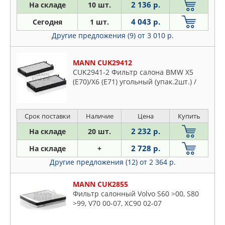
2 136 р.
На складе
10 шт.
4 043 р.
Сегодня
1 шт.
Другие предложения (9)
от 3 010 р.
MANN CUK29412
CUK2941-2 Фильтр салона BMW X5
(E70)/X6 (E71) угольный (упак.2шт.) /
Срок поставки
Наличие
Цена
Купить
2 232 р.
На складе
20 шт.
2 728 р.
На складе
+
Другие предложения (12)
от 2 364 р.
MANN CUK2855
Фильтр салонный Volvo S60 >00, S80
>99, V70 00-07, XC90 02-07