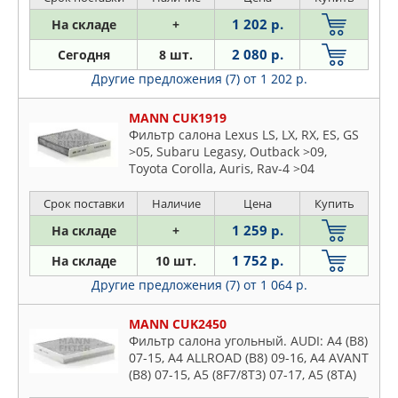
1 202 р.
На складе
+
2 080 р.
Сегодня
8 шт.
Другие предложения (7)
от 1 202 р.
MANN CUK1919
Фильтр салона Lexus LS, LX, RX, ES, GS
>05, Subaru Legasy, Outback >09,
Toyota Corolla, Auris, Rav-4 >04
Срок поставки
Наличие
Цена
Купить
1 259 р.
На складе
+
1 752 р.
На складе
10 шт.
Другие предложения (7)
от 1 064 р.
MANN CUK2450
Фильтр салона угольный. AUDI: A4 (B8)
07-15, A4 ALLROAD (B8) 09-16, A4 AVANT
(B8) 07-15, A5 (8F7/8T3) 07-17, A5 (8TA)
09-, Q5 (8R) 08- PORSCHE: MACAN (95B)