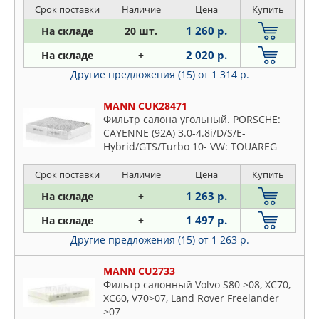
14-
Срок поставки
Наличие
Цена
Купить
1 260 р.
На складе
20 шт.
2 020 р.
На складе
+
Другие предложения (15)
от 1 314 р.
MANN CUK28471
Фильтр салона угольный. PORSCHE:
CAYENNE (92A) 3.0-4.8i/D/S/E-
Hybrid/GTS/Turbo 10- VW: TOUAREG
(7P5) 3.0-4.2i/TDi/FSi/TSi/Hybrid 10-
Срок поставки
Наличие
Цена
Купить
1 263 р.
На складе
+
1 497 р.
На складе
+
Другие предложения (15)
от 1 263 р.
MANN CU2733
Фильтр салонный Volvo S80 >08, XC70,
XC60, V70>07, Land Rover Freelander
>07