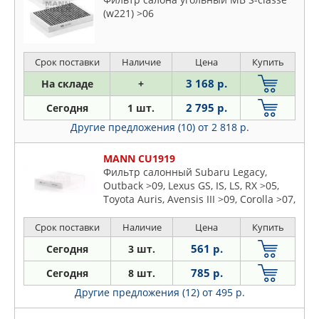
(w221) >06
Срок поставки
Наличие
Цена
Купить
3 168 р.
На складе
+
2 795 р.
Сегодня
1 шт.
Другие предложения (10)
от 2 818 р.
MANN CU1919
Фильтр салонный Subaru Legacy,
Outback >09, Lexus GS, IS, LS, RX >05,
Toyota Auris, Avensis III >09, Corolla >07,
Rav-4 >06
Срок поставки
Наличие
Цена
Купить
561 р.
Сегодня
3 шт.
785 р.
Сегодня
8 шт.
Другие предложения (12)
от 495 р.