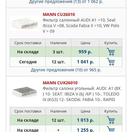
Другие предложения (13)
от 1 062 р.
Mitsubishi
Nissan
MANN CU26010
Opel
Фильтр салонный AUDI A1 >10, Seat
Ibiza V >08, Scoda Fabia II >10, VW Polo
Peugeot
V > 09
Porsche
Срок поставки
Наличие
Цена
Купить
Renault
Rover
959 р.
На складе
3 шт.
Saab
1 041 р.
Сегодня
12 шт.
Seat
Другие предложения (10)
от 965 р.
Skoda
MANN CUK26010
Ssangyong
Фильтр салона угольный. AUDI: A1 (8X
Subaru
) 10- SEAT: IBIZA V (6J /6P ) 10-, TOLEDO
Suzuki
IV (KG3) 12- SKODA: FABIA 10-, RAPID
(NH ) 12-, ROOMSTER (5J) 10- VW: POLO
Toyota
10-
Срок поставки
Наличие
Цена
Купить
VW
1 013 р.
На складе
12 шт.
Volvo
1 255 р.
На складе
+