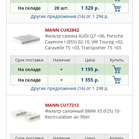
1 320 р.
На складе
20 шт.
Другие предложения (16)
от 1 294 р.
MANN CUK2842
Фильтр салона AUDI Q7 >06, Porsche
Cayenne I (955) 02-10, VW Toureg >02,
Caravelle T5 >03, Transporter T5 >03
Срок поставки
Наличие
Цена
Купить
1 195 р.
На складе
+
1 355 р.
На складе
+
Другие предложения (16)
от 1 298 р.
MANN CU17212
Фильтр салонный BMW X3 (F25) 10-
Recirculation air filter
Срок поставки
Наличие
Цена
Купить