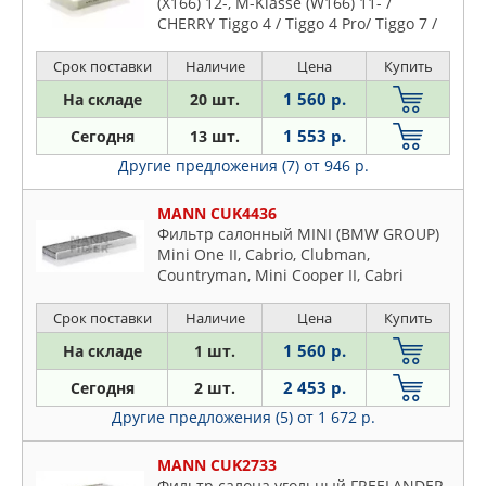
(X166) 12-, M-Klasse (W166) 11- /
CHERRY Tiggo 4 / Tiggo 4 Pro/ Tiggo 7 /
Tiggo 8, EXEED LX / TX / VX
Срок поставки
Наличие
Цена
Купить
1 560 р.
На складе
20 шт.
1 553 р.
Сегодня
13 шт.
Другие предложения (7)
от 946 р.
MANN CUK4436
Фильтр салонный MINI (BMW GROUP)
Mini One II, Cabrio, Clubman,
Countryman, Mini Cooper II, Cabri
Срок поставки
Наличие
Цена
Купить
1 560 р.
На складе
1 шт.
2 453 р.
Сегодня
2 шт.
Другие предложения (5)
от 1 672 р.
MANN CUK2733
Фильтр салона угольный FREELANDER