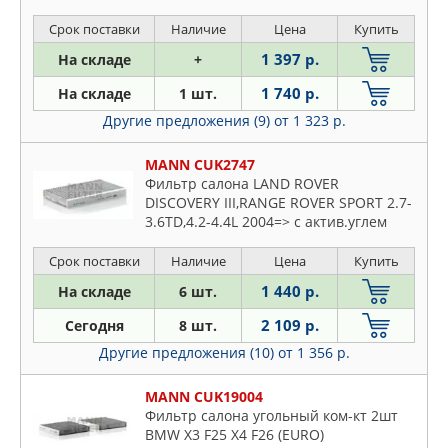
Срок поставки
Наличие
Цена
Купить
1 397 р.
На складе
+
1 740 р.
На складе
1 шт.
Другие предложения (9)
от 1 323 р.
MANN CUK2747
Фильтр салона LAND ROVER
DISCOVERY III,RANGE ROVER SPORT 2.7-
3.6TD,4.2-4.4L 2004=> с актив.углем
Срок поставки
Наличие
Цена
Купить
1 440 р.
На складе
6 шт.
2 109 р.
Сегодня
8 шт.
Другие предложения (10)
от 1 356 р.
MANN CUK19004
Фильтр салона угольный ком-кт 2шт
BMW X3 F25 X4 F26 (EURO)