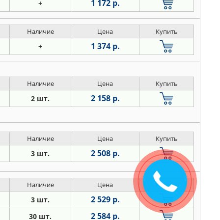
1 172 р.
+
Наличие
Цена
Купить
1 374 р.
+
Наличие
Цена
Купить
2 158 р.
2 шт.
Наличие
Цена
Купить
2 508 р.
3 шт.
Закажите
звонок
Наличие
Цена
Купить
2 529 р.
3 шт.
2 584 р.
30 шт.