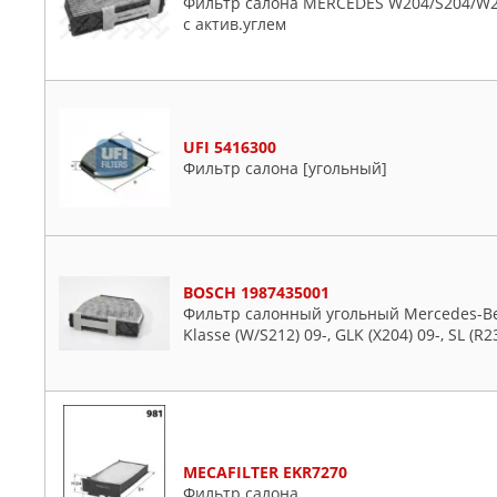
Фильтр салона MERCEDES W204/S204/W212
с актив.углем
UFI 5416300
Фильтр салона [угольный]
BOSCH 1987435001
Фильтр салонный угольный Mercedes-Benz
Klasse (W/S212) 09-, GLK (X204) 09-, SL (R2
MECAFILTER EKR7270
Фильтр салона