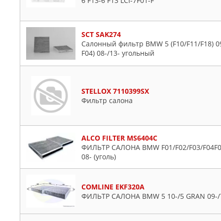
6 F13-6 F13 LCI-7F01-F
SCT SAK274
Салонный фильтр BMW 5 (F10/F11/F18) 09
F04) 08-/13- угольный
STELLOX 7110399SX
Фильтр салона
ALCO FILTER MS6404C
ФИЛЬТР САЛОНА BMW F01/F02/F03/F04F07G
08- (уголь)
COMLINE EKF320A
ФИЛЬТР САЛОНА BMW 5 10-/5 GRAN 09-/7