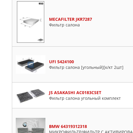
MECAFILTER JKR7287
Фильтр салона
UFI 5424100
Фильтр салона [угольный][к/кт 2шт]
JS ASAKASHI AC0183CSET
Фильтр салона угольный комплект
BMW 64319312318
МИКРОФИЛЬТР/ФИЛЬТР С АКТИВИРОВА