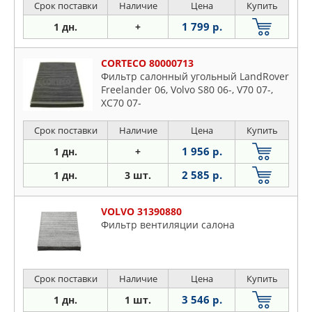
Срок поставки
Наличие
Цена
Купить
1 799 р.
1 дн.
+
CORTECO 80000713
Фильтр салонный угольный LandRover
Freelander 06, Volvo S80 06-, V70 07-,
XC70 07-
Срок поставки
Наличие
Цена
Купить
1 956 р.
1 дн.
+
2 585 р.
1 дн.
3 шт.
VOLVO 31390880
Фильтр вентиляции салона
Срок поставки
Наличие
Цена
Купить
3 546 р.
1 дн.
1 шт.