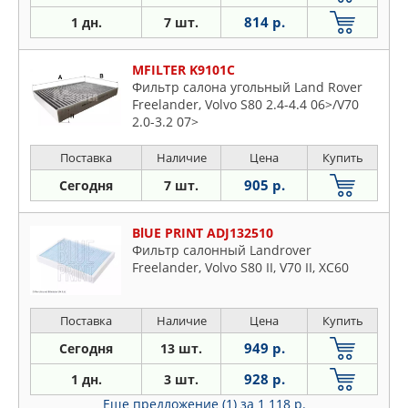
814 р.
1 дн.
7 шт.
MFILTER K9101C
Фильтр салона угольный Land Rover
Freelander, Volvo S80 2.4-4.4 06>/V70
2.0-3.2 07>
Поставка
Наличие
Цена
Купить
905 р.
Сегодня
7 шт.
BlUE PRINT ADJ132510
Фильтр салонный Landrover
Freelander, Volvo S80 II, V70 II, XC60
Поставка
Наличие
Цена
Купить
949 р.
Сегодня
13 шт.
928 р.
1 дн.
3 шт.
Еще предложение (1)
за 1 118 р.