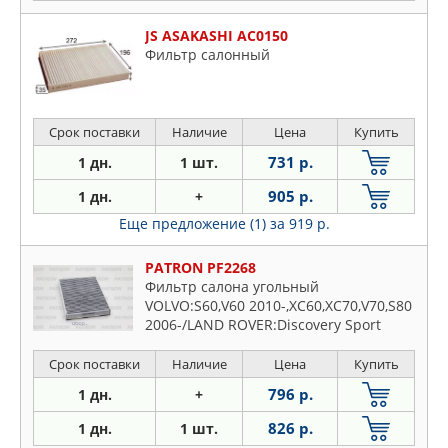
JS ASAKASHI AC0150
Фильтр салонный
Срок поставки
Наличие
Цена
Купить
731 р.
1 дн.
1 шт.
905 р.
1 дн.
+
Еще предложение (1)
за 919 р.
PATRON PF2268
Фильтр салона угольный
VOLVO:S60,V60 2010-,XC60,XC70,V70,S80
2006-/LAND ROVER:Discovery Sport
2014-, Freelander 2006-,Range Rover
Evoque 2011-
Срок поставки
Наличие
Цена
Купить
796 р.
1 дн.
+
826 р.
1 дн.
1 шт.