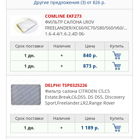
Другие предложения (3)
от 826 р.
COMLINE EKF273
ФИЛЬТР САЛОНА LROV
FREELANDER/XC60/XC70/S80/S60/V60/V70
1.6-4.4/1.6-2.4D 06-
Срок поставки
Наличие
Цена
Купить
840 р.
1 дн.
+
873 р.
1 дн.
+
DELPHI TSP0325226
Фильтр салона CITROEN C5,C5
Estate,Break,C6,DS5, DS DS5, Discovery
Sport,Freelander,LR2,Range Rover
Срок поставки
Наличие
Цена
Купить
1 189 р.
1 дн.
+