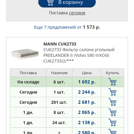
В корзину
Поставка
сегодня
1 573 р.
Еще 7 предложений
от
MANN CUK2733
CUK2733 Фильтр салона угольный
FREELANDER II /Volvo S80 II/XC60
CUK2733/2/***
Поставка
Наличие
Цена
Купить
1 692 р.
На складе
6 шт.
2 244 р.
Сегодня
1 шт.
2 681 р.
Сегодня
201 шт.
2 065 р.
1
дн.
8 шт.
2 138 р.
1
дн.
24 шт.
2 580 р.
1
дн.
+