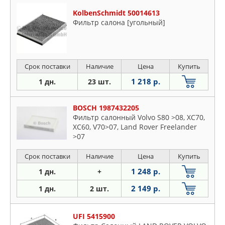
KolbenSchmidt 50014613
Фильтр салона [угольный]
Срок поставки
Наличие
Цена
Купить
1 218 р.
1 дн.
23 шт.
BOSCH 1987432205
Фильтр салонный Volvo S80 >08, XC70,
XC60, V70>07, Land Rover Freelander
>07
Срок поставки
Наличие
Цена
Купить
1 248 р.
1 дн.
+
2 149 р.
1 дн.
2 шт.
UFI 5415900