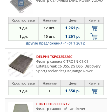
Фильтр Салонный LAND ROVER VOLVO
Срок поставки
Наличие
Цена
Купить
1 261 р.
1 дн.
12 шт.
1 261 р.
1 дн.
10 шт.
Другие предложения (4)
от 1 261 р.
DELPHI TSP0325226C
Фильтр салона CITROEN C5,C5
Estate,Break,C6,DS5, DS DS5, Discovery
Sport,Freelander,LR2,Range Rover
Срок поставки
Наличие
Цена
Купить
1 550 р.
1 дн.
+
CORTECO 80000712
Фильтр салонный Landrover