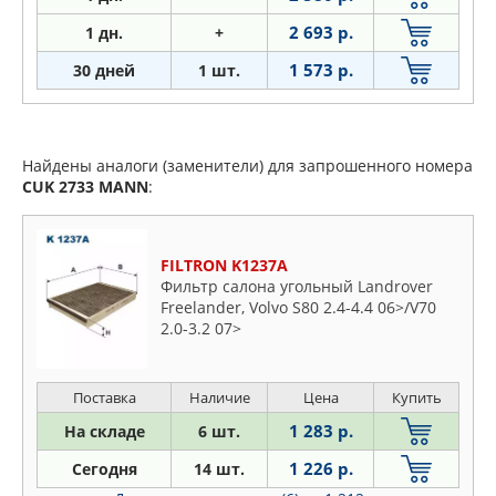
2 693 р.
1
дн.
+
1 573 р.
30 дней
1 шт.
Найдены аналоги (заменители) для запрошенного номера
CUK 2733
MANN
:
FILTRON K1237A
Фильтр салона угольный Landrover
Freelander, Volvo S80 2.4-4.4 06>/V70
2.0-3.2 07>
Поставка
Наличие
Цена
Купить
1 283 р.
На складе
6 шт.
1 226 р.
Сегодня
14 шт.