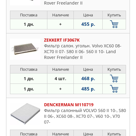
Rover Freelander II
Поставка
Наличие
Цена
Купить
455 р.
1 дн.
+
ZEKKERT IF3067K
Фильтр салон. угольн. Volvo XC60 08-
XC70 II 07- S80 II 06- S60 II 10- Land
Rover Freelander II
Поставка
Наличие
Цена
Купить
468 р.
1 дн.
4 шт.
485 р.
1 дн.
+
DENCKERMAN M110719
Фильтр салонный VOLVO S60 II 10-, S80
II 06-, XC60 08-, XC70 07-, V60 10-, V70
07-
Поставка
Наличие
Цена
Купить