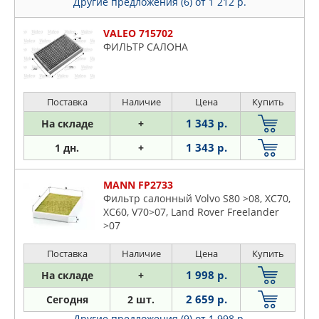
Другие предложения (6)
от 1 212 р.
VALEO 715702
ФИЛЬТР САЛОНА
Поставка
Наличие
Цена
Купить
1 343 р.
На складе
+
1 343 р.
1 дн.
+
MANN FP2733
Фильтр салонный Volvo S80 >08, XC70,
XC60, V70>07, Land Rover Freelander
>07
Поставка
Наличие
Цена
Купить
1 998 р.
На складе
+
2 659 р.
Сегодня
2 шт.
Другие предложения (9)
от 1 998 р.