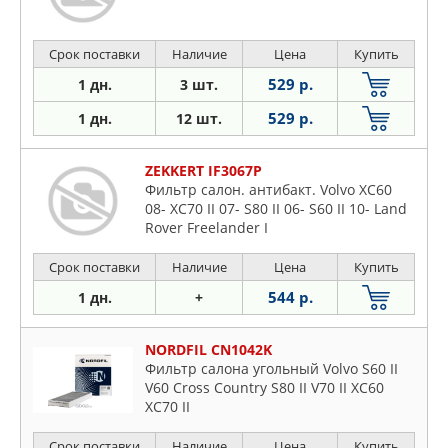
Срок поставки
Наличие
Цена
Купить
529 р.
1 дн.
3 шт.
529 р.
1 дн.
12 шт.
ZEKKERT IF3067P
Фильтр салон. антибакт. Volvo XC60
08- XC70 II 07- S80 II 06- S60 II 10- Land
Rover Freelander I
Срок поставки
Наличие
Цена
Купить
544 р.
1 дн.
+
NORDFIL CN1042K
Фильтр салона угольный Volvo S60 II
V60 Cross Country S80 II V70 II XC60
XC70 II
Срок поставки
Наличие
Цена
Купить