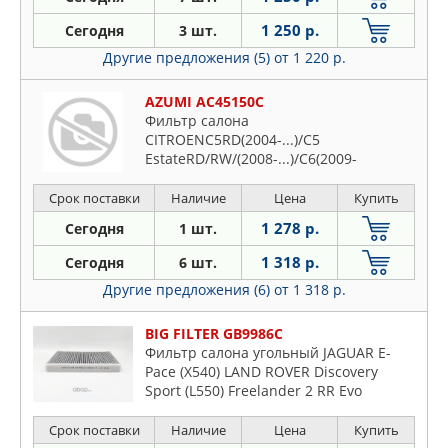
1 250 р.
Сегодня
3 шт.
Другие предложения (5)
от 1 220 р.
AZUMI AC45150C
Фильтр салона
CITROENC5RD(2004-...)/C5
EstateRD/RW/(2008-...)/C6(2009-
2012)/JAGUARE-PaceX540(2017-...)/LAND
ROVERDiscovery
Срок поставки
Наличие
Цена
Купить
SportL550(2014-...)/Freel
1 278 р.
Сегодня
1 шт.
1 318 р.
Сегодня
6 шт.
Другие предложения (6)
от 1 318 р.
BIG FILTER GB9986C
Фильтр салона угольный JAGUAR E-
Pace (X540) LAND ROVER Discovery
Sport (L550) Freelander 2 RR Evo
Срок поставки
Наличие
Цена
Купить