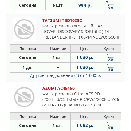
984 р.
Сегодня
5 шт.
TATSUMI TBD1023C
Фильтр салона угольный. LAND
ROVER: DISCOVERY SPORT (LC ) 14-,
FREELANDER II (LF ) 06-14 VOLVO: S60 II
10-, S80 II (AS) 06-, V60 10-, V70 III (BW)
07-, XC60 08-
Поставка
Наличие
Цена
Купить
1 030 р.
Сегодня
1 шт.
1 030 р.
1 дн.
+
Другие предложения (4)
от 1 030 р.
AZUMI AC45150
Фильтр салона CitroenC5 RD
(2004-...)/C5 Estate RD/RW/ (2008-...)/C6
(2009-2012)/JaguarE-Pace X540
(2017-...)/Land RoverDiscovery Sport
L550 (2014-...)/Freelande
Поставка
Наличие
Цена
Купить
1 082 р.
Сегодня
1 шт.