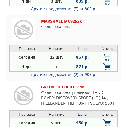
805 р.
1 дн.
3 шт.
Другие предложения (5)
от 805 р.
MARSHALL MC9253K
Фильтр салона
Поставка
Наличие
Цена
Купить
867 р.
Сегодня
23 шт.
871 р.
1 дн.
+
Другие предложения (2)
от 905 р.
GREEN FILTER IF0319K
Фильтр салона угольный. LAND
ROVER: DISCOVERY SPORT (LC ) 14-,
FREELANDER II (LF ) 06-14 VOLVO: S60 II
10-, S80 II (AS) 06-, V60 10-, V70 III (BW)
07-, XC60 08-
Поставка
Наличие
Цена
Купить
950 р.
Сегодня
5 шт.