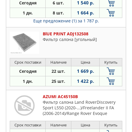
1 540 р.
Сегодня
6 шт.
1 664 р.
1 дн.
8 шт.
Еще предложение (1)
за 1 787 р.
BlUE PRINT ADJ132508
Фильтр салона [угольный]
Срок поставки
Наличие
Цена
Купить
1 669 р.
Сегодня
22 шт.
1 422 р.
1 дн.
25 шт.
AZUMI AC45150B
Фильтр салона Land RoverDiscovery
Sport L550 (2020-...)/Freelander II FA
(2006-2014)/Range Rover Evoque
3DR/5DR/L538 (2011-2018)/VolvoS60 II
FS (2010-...)/S80 /AS
Срок поставки
Наличие
Цена
Купить