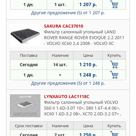
1 207 р.
1 дн.
1 шт.
Другие предложения (5)
от 1 207 р.
SAKURA CAC37010
Фильтр салонный угольный LAND
ROVER RANGE ROVER EVOQUE 2.2 2011
- VOLVO XC60 2.4 2008 - VOLVO XC
Поставка
Наличие
Цена
Купить
1 210 р.
Сегодня
14 шт.
1 248 р.
1 дн.
+
Другие предложения (5)
от 1 248 р.
LYNXAUTO LAC1118C
Фильтр салонный угольный VOLVO
S60 II 1.6D-3.0T 10>, S80 1.6T-4.4 06>,
XC60 1.6D-3.2 08>, XC70 2.0D-3.2 07> ,
LANDROVER Freelander 2.0-3.2 06>,
Evoque 2.0-2.2D 11>
Срок поставки
Наличие
Цена
Купить
1 250 р.
Сегодня
7 шт.