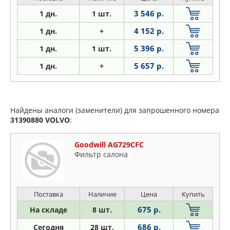
3 546 р.
1 дн.
1 шт.
4 152 р.
1 дн.
+
5 396 р.
1
дн.
1 шт.
5 657 р.
1
дн.
+
Найдены аналоги (заменители) для запрошенного номера
31390880
VOLVO
:
Goodwill AG729CFC
Фильтр салона
Поставка
Наличие
Цена
Купить
675 р.
На складе
8 шт.
686 р.
Сегодня
28 шт.