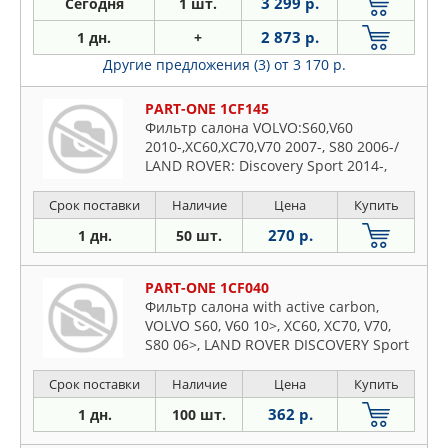
3 299 р.
Сегодня
1 шт.
2 873 р.
1 дн.
+
Другие предложения (3)
от 3 170 р.
PART-ONE 1CF145
Фильтр салона VOLVO:S60,V60
2010-,XC60,XC70,V70 2007-, S80 2006-/
LAND ROVER: Discovery Sport 2014-,
Freelander 2006-,Range Rover Evoque
2011-
Срок поставки
Наличие
Цена
Купить
270 р.
1 дн.
50 шт.
PART-ONE 1CF040
Фильтр салона with active carbon,
VOLVO S60, V60 10>, XC60, XC70, V70,
S80 06>, LAND ROVER DISCOVERY Sport
14>, RANGE ROVER Evoque 11>,
280x195x33
Срок поставки
Наличие
Цена
Купить
362 р.
1 дн.
100 шт.