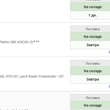
На складе
1 дн.
Поставка
На складе
olvo S80 II/XC60 /2/***
Завтра
Поставка
На складе
60, V70>07, Land Rover Freelander >07
Завтра
Поставка
На складе