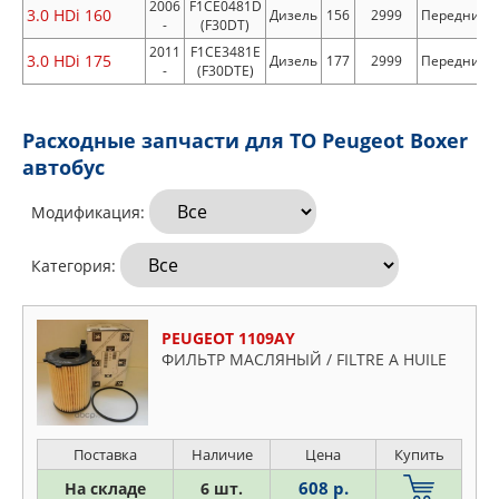
2006
F1CE0481D
3.0 HDi 160
Дизель
156
2999
Передний
-
(F30DT)
2011
F1CE3481E
3.0 HDi 175
Дизель
177
2999
Передний
-
(F30DTE)
Расходные запчасти для ТО Peugeot Boxer
автобус
Модификация:
Категория:
PEUGEOT 1109AY
ФИЛЬТР МАСЛЯНЫЙ / FILTRE A HUILE
Поставка
Наличие
Цена
Купить
608 р.
На складе
6 шт.