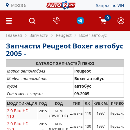
Москва
Запрос по VIN
0
Главная
Запчасти
Peugeot
Boxer автобус
Запчасти Peugeot Boxer автобус
2005 -
КАТАЛОГ ЗАПЧАСТЕЙ ПЕЖО
Марка автомобиля
Peugeot
Модель автомобиля
Boxer автобус
Кузов
автобус
Год и мес. выпуска
09.2005 -
МОДИФИКАЦИЯ
ГОД
КОД
ТИП
Л.С.
КУБ.СМ.
ПРИВОД
2.0 BlueHDi
2015
AHM
Дизель
110
1997
Передний
110
-
(DW10FUE)
2.0 BlueHDi
2015
AHN
Дизель
130
1997
Передний
130
-
(DW10FUD)