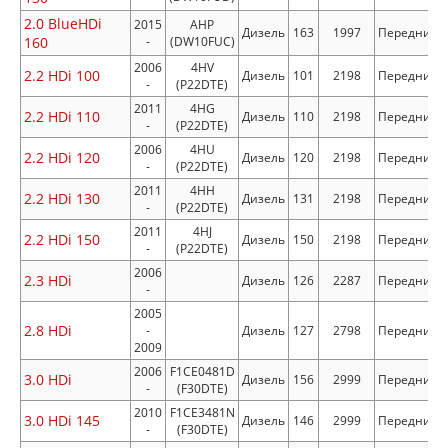
2.0 BlueHDi
2015
AHP
Дизель
163
1997
Передний
160
-
(DW10FUC)
2006
4HV
2.2 HDi 100
Дизель
101
2198
Передний
-
(P22DTE)
2011
4HG
2.2 HDi 110
Дизель
110
2198
Передний
-
(P22DTE)
2006
4HU
2.2 HDi 120
Дизель
120
2198
Передний
-
(P22DTE)
2011
4HH
2.2 HDi 130
Дизель
131
2198
Передний
-
(P22DTE)
2011
4HJ
2.2 HDi 150
Дизель
150
2198
Передний
-
(P22DTE)
2006
2.3 HDi
Дизель
126
2287
Передний
-
2005
2.8 HDi
-
Дизель
127
2798
Передний
2009
2006
F1CE0481D
3.0 HDi
Дизель
156
2999
Передний
-
(F30DTE)
2010
F1CE3481N
3.0 HDi 145
Дизель
146
2999
Передний
-
(F30DTE)