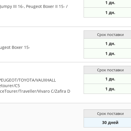
1 дн.
mpy III 16-, Peugeot Boxer II 15- /
1 дн.
Срок поставки
1 дн.
ugeot Boxer 15-
1 дн.
Срок поставки
1 дн.
/PEUGEOT/TOYOTA/VAUXHALL
etourer/C5
1 дн.
eTourer/Traveller/Vivaro C/Zafira D
Срок поставки
30 дней