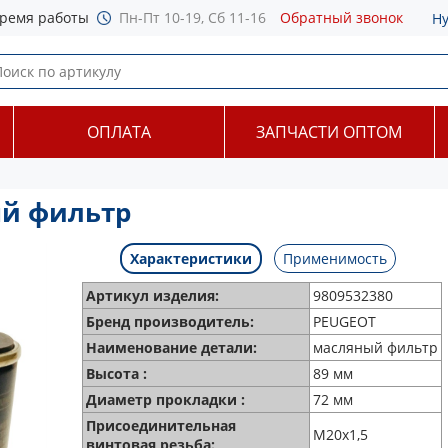
ремя работы
Пн-Пт 10-19, Сб 11-16
Обратный звонок
Н
ОПЛАТА
ЗАПЧАСТИ ОПТОМ
ый фильтр
Характеристики
Применимость
Артикул изделия:
9809532380
Бренд производитель:
PEUGEOT
Наименование детали:
масляный фильтр
Высота :
89 мм
Диаметр прокладки :
72 мм
Присоединительная
M20x1,5
винтовая резьба: