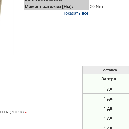
Момент затяжки [Нм]:
20 Nm
Показать все
Поставка
Завтра
1 дн.
1
дн.
1
дн.
LER (2016>)
»
1
дн.
1
дн.