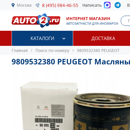
Москва
8 (495) 984-46-55
Написать
В
ИНТЕРНЕТ МАГАЗИН
АВТОЗАПЧАСТИ ДЛЯ ИНОМАРОК
КАТАЛОГИ
ДОСТАВКА
Главная
Поиск по номеру
9809532380 PEUGEOT
9809532380 PEUGEOT Маслян