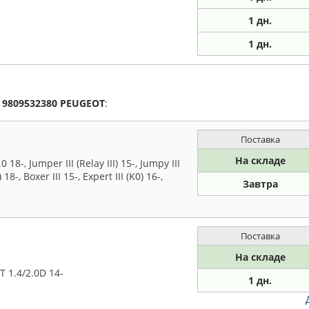
1
дн.
1
дн.
а
9809532380
PEUGEOT
:
Поставка
На складе
-, Jumper III (Relay III) 15-, Jumpy III
 18-, Boxer III 15-, Expert III (K0) 16-,
Завтра
Поставка
На складе
 1.4/2.0D 14-
1 дн.