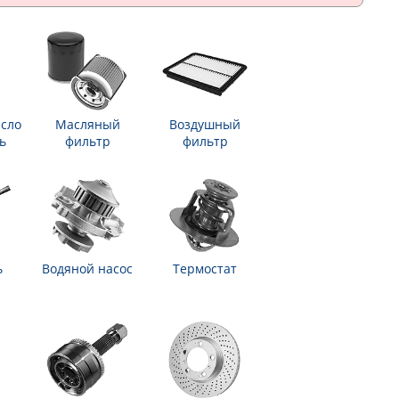
сло
Масляный
Воздушный
ь
фильтр
фильтр
ь
Водяной насос
Термостат