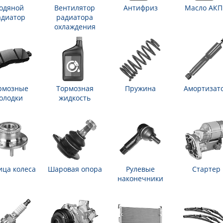
одяной
Вентилятор
Антифриз
Масло АК
адиатор
радиатора
охлаждения
рмозные
Тормозная
Пружина
Амортизат
олодки
жидкость
ица колеса
Шаровая опора
Рулевые
Стартер
наконечники