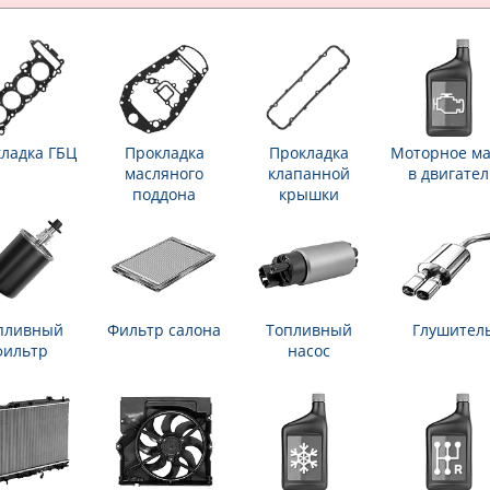
ладка ГБЦ
Прокладка
Прокладка
Моторное ма
масляного
клапанной
в двигател
поддона
крышки
пливный
Фильтр салона
Топливный
Глушител
фильтр
насос