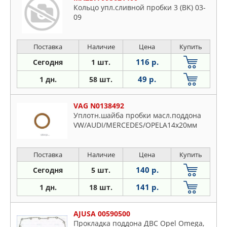
Кольцо упл.сливной пробки 3 (BK) 03-
09
Поставка
Наличие
Цена
Купить
116 р.
Сегодня
1 шт.
49 р.
1 дн.
58 шт.
VAG N0138492
Уплотн.шайба пробки масл.поддона
VW/AUDI/MERCEDES/OPELA14x20мм
Поставка
Наличие
Цена
Купить
140 р.
Сегодня
5 шт.
141 р.
1 дн.
18 шт.
AJUSA 00590500
Прокладка поддона ДВС Opel Omega,