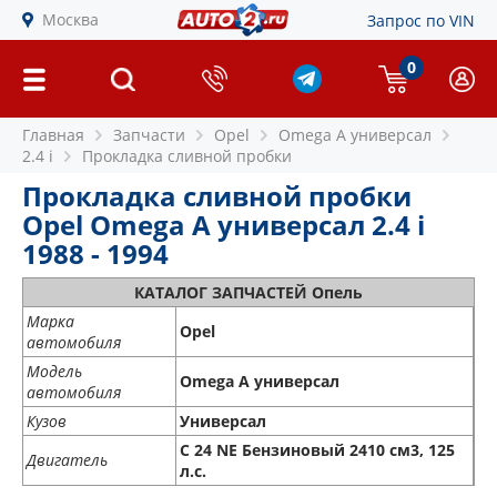
Москва
Запрос по VIN
0
Главная
Запчасти
Opel
Omega A универсал
2.4 i
Прокладка сливной пробки
Прокладка сливной пробки
Opel Omega A универсал 2.4 i
1988 - 1994
КАТАЛОГ ЗАПЧАСТЕЙ Опель
Марка
Opel
автомобиля
Модель
Omega A универсал
автомобиля
Кузов
Универсал
C 24 NE Бензиновый 2410 см3, 125
Двигатель
л.с.