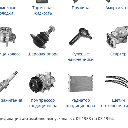
рмозные
Тормозная
Пружина
Амортизат
олодки
жидкость
ица колеса
Шаровая опора
Рулевые
Стартер
наконечники
 зажигания
Компрессор
Радиатор
Щетки
кондиционера
кондиционера
стеклоочисти
дификация автомобиля выпускалась с 09.1988 по 03.1994.