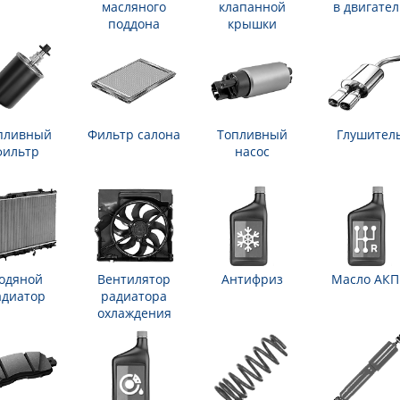
масляного
клапанной
в двигател
поддона
крышки
пливный
Фильтр салона
Топливный
Глушител
фильтр
насос
одяной
Вентилятор
Антифриз
Масло АК
адиатор
радиатора
охлаждения