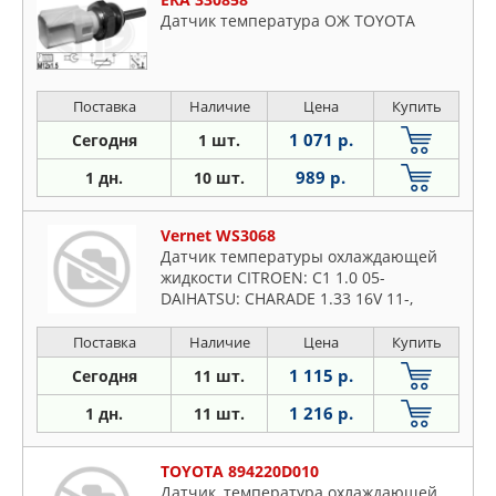
Датчик температура ОЖ TOYOTA
Поставка
Наличие
Цена
Купить
1 071 р.
Сегодня
1 шт.
989 р.
1 дн.
10 шт.
Vernet WS3068
Датчик температуры охлаждающей
жидкости CITROEN: C1 1.0 05-
DAIHATSU: CHARADE 1.33 16V 11-,
CUORE VIII 1.0 07-, MATERIA 1.3/1.5/1.5
ECO 4WD 06-, SIRION 1.0/1.3/1.3
Поставка
Наличие
Цена
Купить
4WD/1.5 05-, TERIOS 1.3
1 115 р.
Сегодня
11 шт.
1 216 р.
1 дн.
11 шт.
TOYOTA 894220D010
Датчик, температура охлаждающей