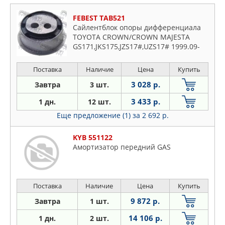
FEBEST TAB521
Сайлентблок опоры дифференциала
TOYOTA CROWN/CROWN MAJESTA
GS171,JKS175,JZS17#,UZS17# 1999.09-
2007.06 [JP]
Поставка
Наличие
Цена
Купить
3 028 р.
Завтра
3 шт.
3 433 р.
1 дн.
12 шт.
Еще предложение (1)
за 2 692 р.
KYB 551122
Амортизатор передний GAS
Поставка
Наличие
Цена
Купить
9 872 р.
Завтра
1 шт.
14 106 р.
1 дн.
2 шт.