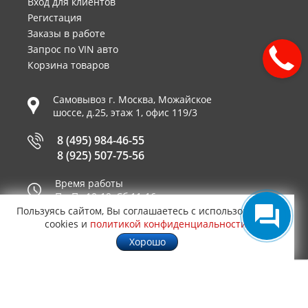
Вход для клиентов
Регистация
Заказы в работе
Запрос по VIN авто
Корзина товаров
Самовывоз г.
Москва
,
Можайское
шоссе, д.25, этаж 1, офис 119/3
8 (495) 984-46-55
8 (925) 507-75-56
Время работы
Пн-Пт 10-19, Сб 11-16
Пользуясь сайтом, Вы соглашаетесь с использованием
Принимаем к оплате
cookies и
политикой конфиденциальности
.
Хорошо
© 2003—2026
AUTO2.RU™ интернет магазин
0,5831
запчастей для иномарок в Москве
.