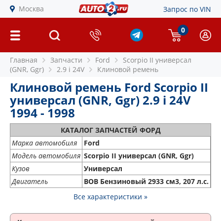
Москва
Запрос по VIN
0
Главная
Запчасти
Ford
Scorpio II универсал
(GNR, Ggr)
2.9 i 24V
Клиновой ремень
Клиновой ремень Ford Scorpio II
универсал (GNR, Ggr) 2.9 i 24V
1994 - 1998
КАТАЛОГ ЗАПЧАСТЕЙ ФОРД
Марка автомобиля
Ford
Модель автомобиля
Scorpio II универсал (GNR, Ggr)
Кузов
Универсал
Двигатель
BOB Бензиновый 2933 см3, 207 л.с.
Все характеристики »