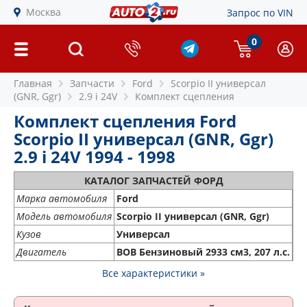
Москва
Запрос по VIN
0
Главная
Запчасти
Ford
Scorpio II универсал
(GNR, Ggr)
2.9 i 24V
Комплект сцепления
Комплект сцепления Ford
Scorpio II универсал (GNR, Ggr)
2.9 i 24V 1994 - 1998
КАТАЛОГ ЗАПЧАСТЕЙ ФОРД
Марка автомобиля
Ford
Модель автомобиля
Scorpio II универсал (GNR, Ggr)
Кузов
Универсал
Двигатель
BOB Бензиновый 2933 см3, 207 л.с.
Все характеристики »