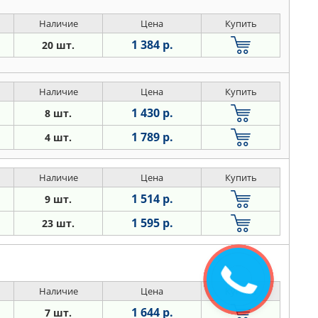
Наличие
Цена
Купить
1 384 р.
20 шт.
Наличие
Цена
Купить
1 430 р.
8 шт.
1 789 р.
4 шт.
Наличие
Цена
Купить
1 514 р.
9 шт.
1 595 р.
23 шт.
Закажите
звонок
Наличие
Цена
Купить
1 644 р.
7 шт.