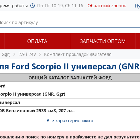
ремя работы
Пн-Пт 10-19, Сб 11-16
Обратный звонок
Н
ОПЛАТА
ЗАПЧАСТИ ОПТОМ
 Ggr)
2.9 i 24V
Комплект прокладок двигателя
Ford Scorpio II универсал (GNR, G
ОБЩИЙ
КАТАЛОГ ЗАПЧАСТЕЙ ФОРД
ord
corpio II универсал (GNR, Ggr)
ниверсал
OB Бензиновый 2933 см3, 207 л.с.
Все характеристики »
сожалению поиск по номеру
в прайслисте не дал результатов