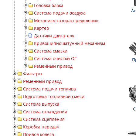
Головка блока
А
Система подачи воздуха
Механизм газораспределения
Картер
Датчики двигателя
Кривошипношатунный механизм
Система смазки
Система очистки ОГ
П
Ременный привод
Фильтры
Ременный привод
Система подачи топлива
Подготовка топливной смеси
Система выпуска
С
Система охлаждения
Система сцепления
Коробка передач
Привод колеса