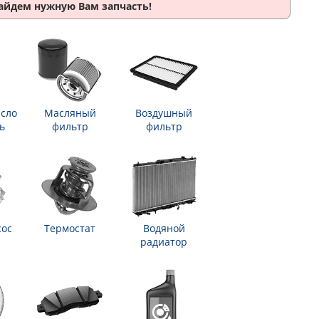
найдем нужную Вам запчасть!
сло
Масляный
Воздушный
ь
фильтр
фильтр
сос
Термостат
Водяной
радиатор