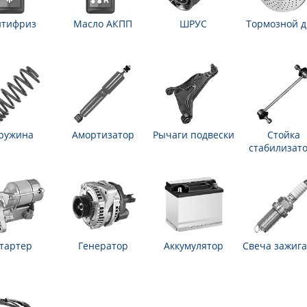
нтифриз
Масло АКПП
ШРУС
Тормозной д
ружина
Амортизатор
Рычаги подвески
Стойка
стабилизат
тартер
Генератор
Аккумулятор
Свеча зажиг