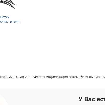
Щетки
оочистителя
ал (GNR, GGR) 2.9 i 24V, эта модификация автомобиля выпускалас
У Вас е