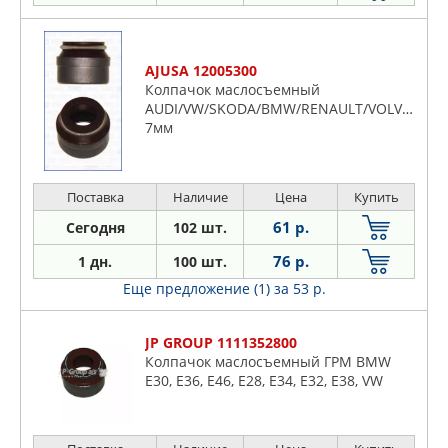
AJUSA 12005300
Колпачок маслосъемный
AUDI/VW/SKODA/BMW/RENAULT/VOLVO/SAA
7мм
Поставка
Наличие
Цена
Купить
61 р.
Сегодня
102 шт.
76 р.
1 дн.
100 шт.
Еще предложение (1)
за 53 р.
JP GROUP 1111352800
Колпачок маслосъемный ГРМ BMW
E30, E36, E46, E28, E34, E32, E38, VW