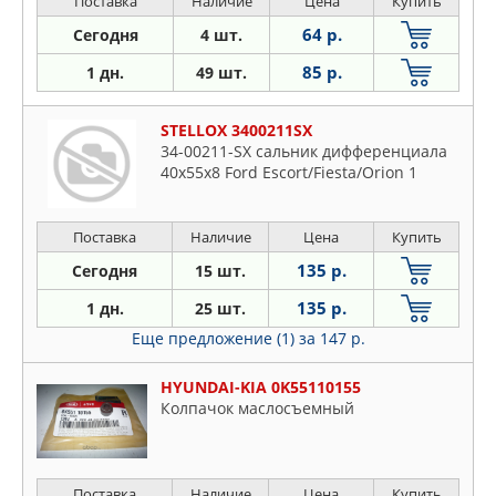
Поставка
Наличие
Цена
Купить
64 р.
Сегодня
4 шт.
85 р.
1 дн.
49 шт.
STELLOX 3400211SX
34-00211-SX сальник дифференциала
40x55x8 Ford Escort/Fiesta/Orion 1
Поставка
Наличие
Цена
Купить
135 р.
Сегодня
15 шт.
135 р.
1 дн.
25 шт.
Еще предложение (1)
за 147 р.
HYUNDAI-KIA 0K55110155
Колпачок маслосъемный
Поставка
Наличие
Цена
Купить