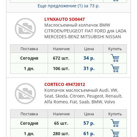
Еще предложение (1)
за 73 р.
LYNXAUTO SO0447
Маслосъемный колпачок BMW
CITROEN/PEUGEOT FIAT FORD для LADA
MERCEDES-BENZ MITSUBISHI NISSAN
(цен
Поставка
Наличие
Цена
Купить
34 р.
Сегодня
672 шт.
31 р.
1 дн.
106 шт.
CORTECO 49472012
Колпачок маслосъемный Audi, VW,
Seat, Skoda, Citroen, Peugeot, Renault,
Alfa Romeo, Fiat, Saab, BMW, Volvo
Поставка
Наличие
Цена
Купить
57 р.
Сегодня
65 шт.
61 р.
1 дн.
280 шт.