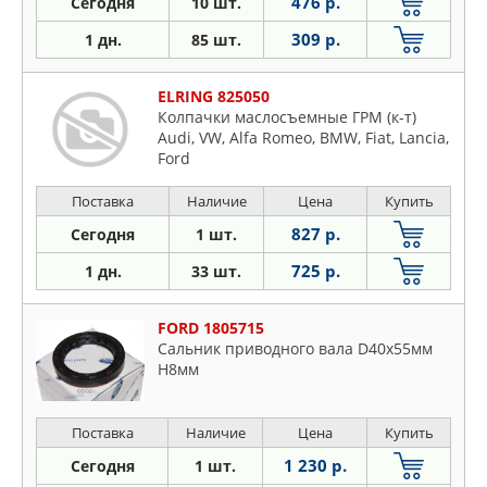
476 р.
Сегодня
10 шт.
309 р.
1 дн.
85 шт.
ELRING 825050
Колпачки маслосъемные ГРМ (к-т)
Audi, VW, Alfa Romeo, BMW, Fiat, Lancia,
Ford
Поставка
Наличие
Цена
Купить
827 р.
Сегодня
1 шт.
725 р.
1 дн.
33 шт.
FORD 1805715
Сальник приводного вала D40х55мм
H8мм
Поставка
Наличие
Цена
Купить
1 230 р.
Сегодня
1 шт.