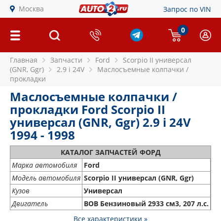
Москва
Запрос по VIN
0
Главная
Запчасти
Ford
Scorpio II универсал
(GNR, Ggr)
2.9 i 24V
Маслосъемные колпачки /
прокладки
Маслосъемные колпачки /
прокладки Ford Scorpio II
универсал (GNR, Ggr) 2.9 i 24V
1994 - 1998
КАТАЛОГ ЗАПЧАСТЕЙ ФОРД
Марка автомобиля
Ford
Модель автомобиля
Scorpio II универсал (GNR, Ggr)
Кузов
Универсал
Двигатель
BOB Бензиновый 2933 см3, 207 л.с.
Все характеристики »