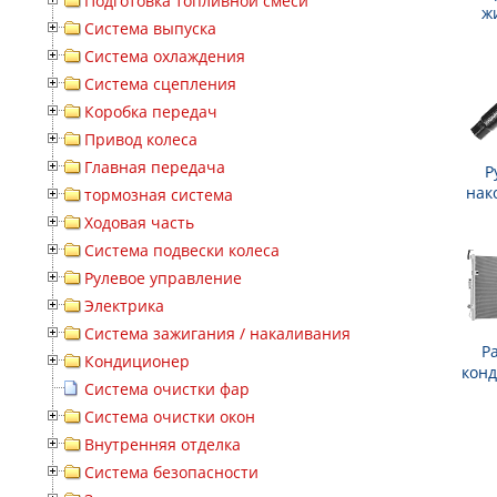
Подготовка топливной смеси
ж
Система выпуска
Система охлаждения
Система сцепления
Коробка передач
Привод колеса
Главная передача
Р
нак
тормозная система
Ходовая часть
Система подвески колеса
Рулевое управление
Электрика
Система зажигания / накаливания
Р
Кондиционер
кон
Система очистки фар
Система очистки окон
Внутренняя отделка
Система безопасности