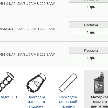
4-04/API SM/SL/CF/MB 229.3/VW
1 дн.
Поставка
4-04/API SM/SL/CF/MB 229.3/VW
1 дн.
Поставка
4-04/API SM/SL/CF/MB 229.3/VW
1 дн.
ладка ГБЦ
Прокладка
Прокладка
Моторно
масляного
клапанной
масло в
поддона
крышки
двигател