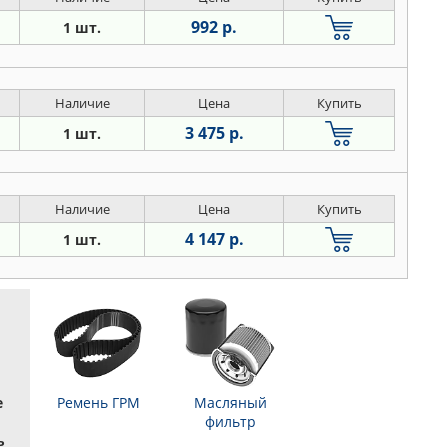
992 р.
1 шт.
Наличие
Цена
Купить
3 475 р.
1 шт.
Наличие
Цена
Купить
4 147 р.
1 шт.
е
Ремень ГРМ
Масляный
фильтр
ь