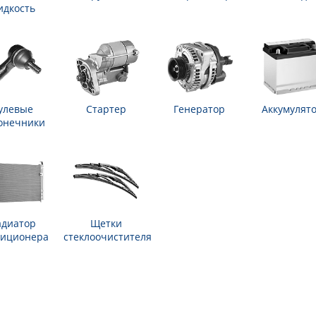
идкость
улевые
Стартер
Генератор
Аккумулят
онечники
адиатор
Щетки
диционера
стеклоочистителя