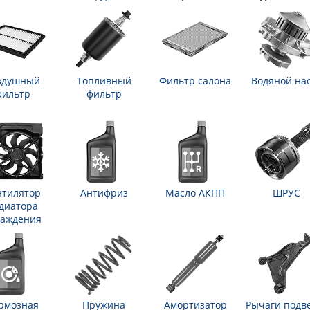
здушный
Топливный
Фильтр салона
Водяной на
фильтр
фильтр
нтилятор
Антифриз
Масло АКПП
ШРУС
диатора
лаждения
рмозная
Пружина
Амортизатор
Рычаги подв