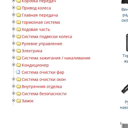
Коробка передач
Привод колеса
Ве
ра
Главная передача
ох
тормозная система
Ходовая часть
Система подвески колеса
Рулевое управление
Электрика
То
Система зажигания / накаливания
ж
Кондиционер
Система очистки фар
Система очистки окон
Внутренняя отделка
Система безопасности
Замок
Р
нак