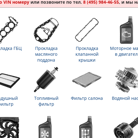
о VIN номеру
или позвоните по тел.
8 (495) 984-46-55
, и мы 
ладка ГБЦ
Прокладка
Прокладка
Моторное ма
масляного
клапанной
в двигател
поддона
крышки
здушный
Топливный
Фильтр салона
Водяной на
фильтр
фильтр