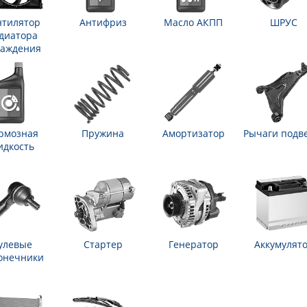
нтилятор
Антифриз
Масло АКПП
ШРУС
диатора
лаждения
рмозная
Пружина
Амортизатор
Рычаги подв
идкость
улевые
Стартер
Генератор
Аккумулят
онечники