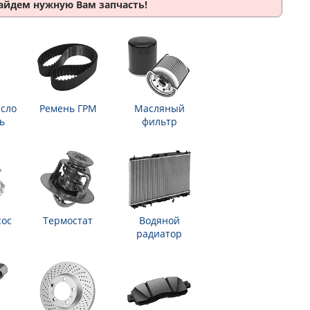
найдем нужную Вам запчасть!
сло
Ремень ГРМ
Масляный
ь
фильтр
сос
Термостат
Водяной
радиатор