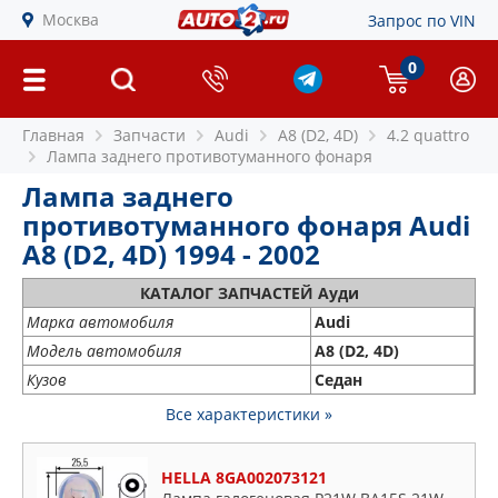
Москва
Запрос по VIN
0
Главная
Запчасти
Audi
A8 (D2, 4D)
4.2 quattro
Лампа заднего противотуманного фонаря
Лампа заднего
противотуманного фонаря Audi
A8 (D2, 4D) 1994 - 2002
КАТАЛОГ ЗАПЧАСТЕЙ Ауди
Марка автомобиля
Audi
Модель автомобиля
A8 (D2, 4D)
Кузов
Седан
Все характеристики »
HELLA 8GA002073121