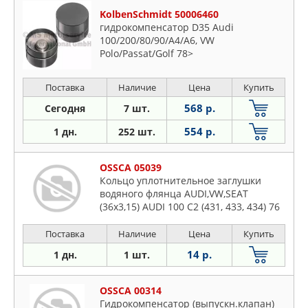
KolbenSchmidt 50006460
гидрокомпенсатор D35 Audi
100/200/80/90/A4/A6, VW
Polo/Passat/Golf 78>
Поставка
Наличие
Цена
Купить
568 р.
Сегодня
7 шт.
554 р.
1 дн.
252 шт.
OSSCA 05039
Кольцо уплотнительное заглушки
водяного флянца AUDI,VW,SEAT
(36x3,15) AUDI 100 C2 (431, 433, 434) 76
Поставка
Наличие
Цена
Купить
14 р.
1 дн.
1 шт.
OSSCA 00314
Гидрокомпенсатор (выпускн.клапан)