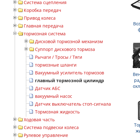
Система сцепления
Коробка передач
Привод колеса
Во
Главная передача
тормозная система
Дисковой тормозной механизм
Суппорт дискового тормоза
Рычаги / Тросы / Тяги
тормозные шланги
Вакуумный усилитель тормозов
Ве
ра
главный тормозной цилиндр
ох
Датчик АБС
вакуумный насос
Датчик выключатель стоп-сигнала
Тормозная жидкость
Ходовая часть
То
Система подвески колеса
ж
Рулевое управление