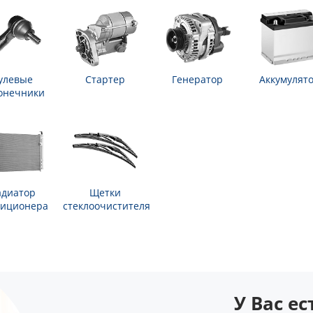
улевые
Стартер
Генератор
Аккумулят
онечники
адиатор
Щетки
диционера
стеклоочистителя
У Вас е