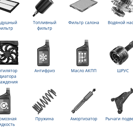
здушный
Топливный
Фильтр салона
Водяной на
фильтр
фильтр
нтилятор
Антифриз
Масло АКПП
ШРУС
диатора
лаждения
рмозная
Пружина
Амортизатор
Рычаги подв
идкость