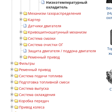
Низкотемпературный
охладитель
Ве
ра
Механизм газораспределения
ох
Картер
Датчики двигателя
Кривошипношатунный механизм
Система смазки
Система очистки ОГ
То
Защита двигателя / поддона двигателя
ж
Ременный привод
Фильтры
Ременный привод
Система подачи топлива
Подготовка топливной смеси
Система выпуска
С
Система охлаждения
Коробка передач
Привод колеса