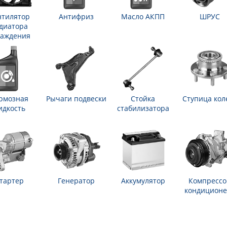
нтилятор
Антифриз
Масло АКПП
ШРУС
диатора
лаждения
рмозная
Рычаги подвески
Стойка
Ступица кол
идкость
стабилизатора
тартер
Генератор
Аккумулятор
Компрессо
кондиционе