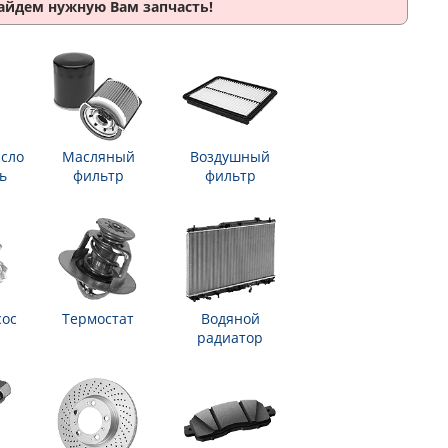
найдем нужную Вам запчасть!
сло
Масляный
Воздушный
ь
фильтр
фильтр
сос
Термостат
Водяной
радиатор