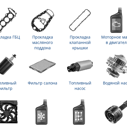
ладка ГБЦ
Прокладка
Прокладка
Моторное ма
масляного
клапанной
в двигател
поддона
крышки
пливный
Фильтр салона
Топливный
Водяной на
фильтр
насос