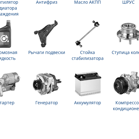
нтилятор
Антифриз
Масло АКПП
ШРУС
диатора
лаждения
рмозная
Рычаги подвески
Стойка
Ступица кол
идкость
стабилизатора
тартер
Генератор
Аккумулятор
Компрессо
кондиционе