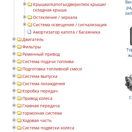
Ве
Крышки/капоты/двери/люк крыши/
ра
складная крыша
ох
Остекление / зеркала
Система освещения / сигнализация
Амортизатор капота / багажника
Двигатель
Фильтры
То
Ременный привод
ж
Система подачи топлива
Подготовка топливной смеси
Система выпуска
Система охлаждения
Коробка передач
С
Привод колеса
Главная передача
тормозная система
Ходовая часть
Система подвески колеса