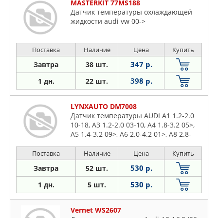
MASTERKIT 77MS188
Датчик температуры охлаждающей
жидкости audi vw 00->
Поставка
Наличие
Цена
Купить
347 р.
Завтра
38 шт.
398 р.
1 дн.
22 шт.
LYNXAUTO DM7008
Датчик температуры AUDI A1 1.2-2.0
10-18, A3 1.2-2.0 03-10, A4 1.8-3.2 05>,
A5 1.4-3.2 09>, A6 2.0-4.2 01>, A8 2.8-
4.2d 07>, Q3 1.4-3.2 11>, Q7 3.0-4.2d
06>, FORD Galaxy I 1.9d-2.8 95>,
Поставка
Наличие
Цена
Купить
MERCEDES-BENZ V280(W638 97>,
530 р.
Завтра
52 шт.
MITSUBISHI Outlander(CW 2.0d 07>
530 р.
1 дн.
5 шт.
Vernet WS2607