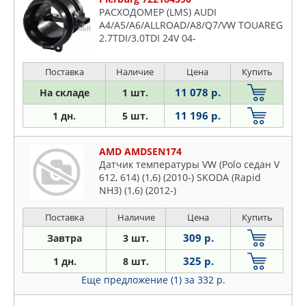
РАСХОДОМЕР (LMS) AUDI
A4/A5/A6/ALLROAD/A8/Q7/VW TOUAREG
2.7TDI/3.0TDI 24V 04-
Поставка
Наличие
Цена
Купить
11 078 р.
На складе
1 шт.
11 196 р.
1 дн.
5 шт.
AMD AMDSEN174
Датчик температуры VW (Polo седан V
612, 614) (1,6) (2010-) SKODA (Rapid
NH3) (1,6) (2012-)
Поставка
Наличие
Цена
Купить
309 р.
Завтра
3 шт.
325 р.
1 дн.
8 шт.
Еще предложение (1)
за 332 р.