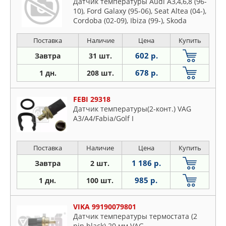
Датчик температуры Audi A3,4,6,8 (96-
10), Ford Galaxy (95-06), Seat Altea (04-),
Cordoba (02-09), Ibiza (99-), Skoda
Octavia (04-), Superb (08-), VW Caddy
(04-10), Crafter (06-), Golf (97-), Passat
Поставка
Наличие
Цена
Купить
(01-), Polo (99-), Sharan (97-10),
602 р.
Завтра
31 шт.
Transporter (03-09)
678 р.
1 дн.
208 шт.
FEBI 29318
Датчик температуры(2-конт.) VAG
A3/A4/Fabia/Golf I
Поставка
Наличие
Цена
Купить
1 186 р.
Завтра
2 шт.
985 р.
1 дн.
100 шт.
VIKA 99190079801
Датчик температуры термостата (2
pin black) 20 мм VAG