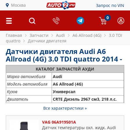
Москва
Запрос по VIN
0
Главная
Запчасти
Audi
A6 Allroad (4G)
3.0 TDI
quattro
Датчики двигателя
Датчики двигателя Audi A6
Allroad (4G) 3.0 TDI quattro 2014 -
КАТАЛОГ ЗАПЧАСТЕЙ АУДИ
Марка автомобиля
Audi
Модель автомобиля
A6 Allroad (4G)
Кузов
Универсал
Двигатель
CRTE Дизель 2967 см3, 218 л.с.
Все характеристики »
VAG 06A919501A
Датчик температуры охл. жидк. Audi