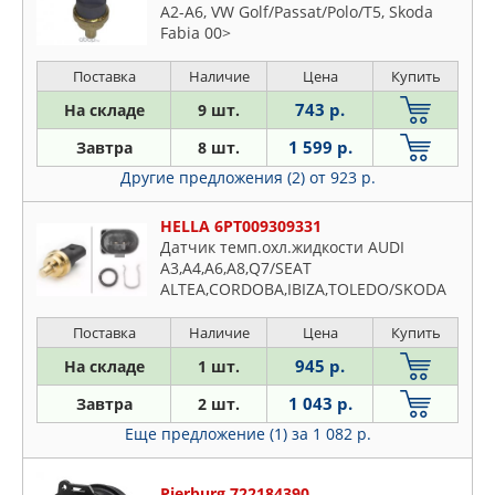
A2-A6, VW Golf/Passat/Polo/T5, Skoda
Fabia 00>
Поставка
Наличие
Цена
Купить
743 р.
На складе
9 шт.
1 599 р.
Завтра
8 шт.
Другие предложения (2)
от 923 р.
HELLA 6PT009309331
Датчик темп.охл.жидкости AUDI
A3,A4,A6,A8,Q7/SEAT
ALTEA,CORDOBA,IBIZA,TOLEDO/SKODA
Поставка
Наличие
Цена
Купить
945 р.
На складе
1 шт.
1 043 р.
Завтра
2 шт.
Еще предложение (1)
за 1 082 р.
Pierburg 722184390