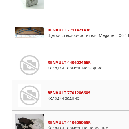
RENAULT 7711421438
Щётки стеклоочистителя Megane II 06-1
RENAULT 440602466R
Колодки тормозные задние
RENAULT 7701206609
Колодки задние
RENAULT 410605055R
Колодки тормозные передние