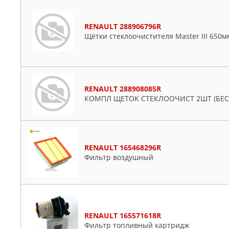
RENAULT 288906796R
Щётки стеклоочистителя Master III 650
RENAULT 288908085R
КОМПЛ ЩЕТОК СТЕКЛООЧИСТ 2ШТ (БЕСК
RENAULT 165468296R
Фильтр воздушный
RENAULT 165571618R
Фильтр топливный картридж