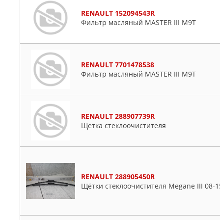
RENAULT 152094543R
Фильтр масляный MASTER III M9T
RENAULT 7701478538
Фильтр масляный MASTER III M9T
RENAULT 288907739R
Щетка стеклоочистителя
RENAULT 288905450R
Щётки стеклоочистителя Megane III 08-1